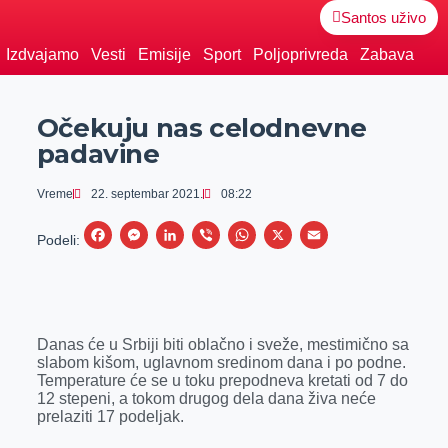
Santos uživo
Izdvajamo
Vesti
Emisije
Sport
Poljoprivreda
Zabava
Očekuju nas celodnevne
padavine
Vreme
22. septembar 2021.
08:22
F
M
L
V
W
X
E
Podeli:
a
e
i
i
h
m
c
s
n
b
a
a
e
s
k
e
t
i
Danas će u Srbiji biti oblačno i sveže, mestimično sa
b
e
e
r
s
l
slabom kišom, uglavnom sredinom dana i po podne.
o
n
d
A
Temperature će se u toku prepodneva kretati od 7 do
12 stepeni, a tokom drugog dela dana živa neće
o
g
I
p
prelaziti 17 podeljak.
k
e
n
p