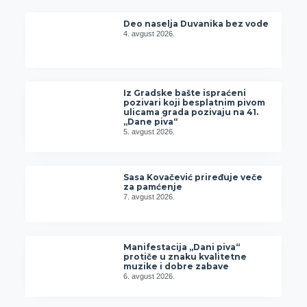
Deo naselja Duvanika bez vode
4. avgust 2026.
Iz Gradske bašte ispraćeni
pozivari koji besplatnim pivom
ulicama grada pozivaju na 41.
„Dane piva“
5. avgust 2026.
Sasa Kovačević priređuje veče
za pamćenje
7. avgust 2026.
Manifestacija „Dani piva“
protiče u znaku kvalitetne
muzike i dobre zabave
6. avgust 2026.