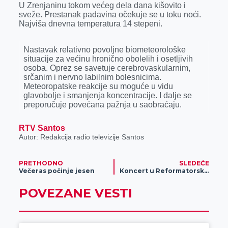
U Zrenjaninu tokom većeg dela dana kišovito i
r
sveže. Prestanak padavina očekuje se u toku noći.
Najviša dnevna temperatura 14 stepeni.
Nastavak relativno povolјne biometeorološke
situacije za većinu hronično obolelih i osetlјivih
osoba. Oprez se savetuje cerebrovaskularnim,
srčanim i nervno labilnim bolesnicima.
Meteoropatske reakcije su moguće u vidu
glavobolјe i smanjenja koncentracije. I dalјe se
preporučuje povećana pažnja u saobraćaju.
RTV Santos
Autor: Redakcija radio televizije Santos
PRETHODNO
SLEDEĆE
Večeras počinje jesen
Koncert u Reformatorskoj crkvi- Prijateljstvo uz muziku
POVEZANE VESTI