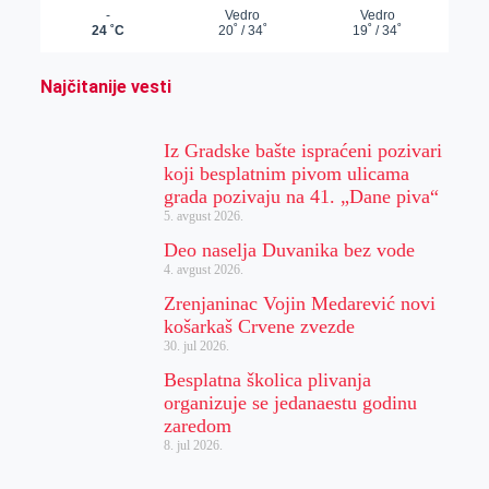
Najčitanije vesti
Iz Gradske bašte ispraćeni pozivari
koji besplatnim pivom ulicama
grada pozivaju na 41. „Dane piva“
5. avgust 2026.
Deo naselja Duvanika bez vode
4. avgust 2026.
Zrenjaninac Vojin Medarević novi
košarkaš Crvene zvezde
30. jul 2026.
Besplatna školica plivanja
organizuje se jedanaestu godinu
zaredom
8. jul 2026.