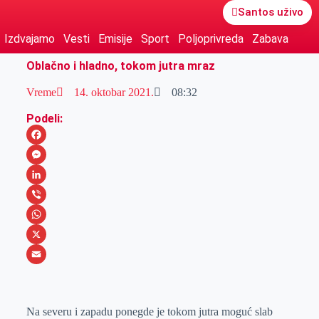
Santos uživo
Izdvajamo
Vesti
Emisije
Sport
Poljoprivreda
Zabava
Oblačno i hladno, tokom jutra mraz
Vreme
14. oktobar 2021.
08:32
Podeli:
F
a
M
c
e
L
e
s
i
V
b
s
n
i
W
o
e
k
b
h
X
o
n
e
e
a
E
k
g
d
r
t
m
Na severu i zapadu ponegde je tokom jutra moguć slab
e
I
s
a