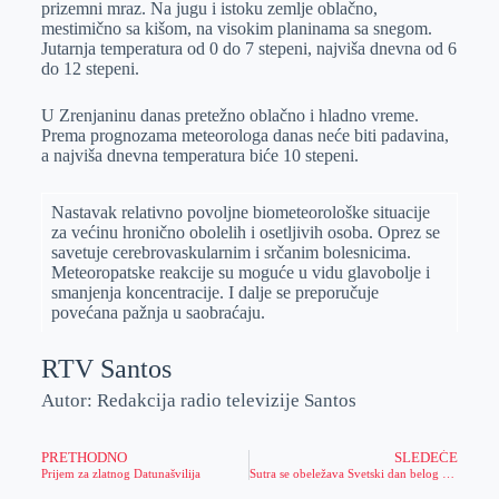
prizemni mraz. Na jugu i istoku zemlje oblačno,
r
n
A
i
mestimično sa kišom, na visokim planinama sa snegom.
Jutarnja temperatura od 0 do 7 stepeni, najviša dnevna od 6
p
l
do 12 stepeni.
p
U Zrenjaninu danas pretežno oblačno i hladno vreme.
Prema prognozama meteorologa danas neće biti padavina,
a najviša dnevna temperatura biće 10 stepeni.
Nastavak relativno povolјne biometeorološke situacije
za većinu hronično obolelih i osetlјivih osoba. Oprez se
savetuje cerebrovaskularnim i srčanim bolesnicima.
Meteoropatske reakcije su moguće u vidu glavobolјe i
smanjenja koncentracije. I dalјe se preporučuje
povećana pažnja u saobraćaju.
RTV Santos
Autor: Redakcija radio televizije Santos
PRETHODNO
SLEDEĆE
Prijem za zlatnog Datunašvilija
Sutra se obeležava Svetski dan belog štapa- Jesmo li dovoljno s(a)vesni?