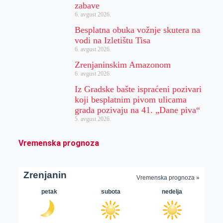
zabave
6. avgust 2026.
Besplatna obuka vožnje skutera na
vodi na Izletištu Tisa
6. avgust 2026.
Zrenjaninskim Amazonom
6. avgust 2026.
Iz Gradske bašte ispraćeni pozivari
koji besplatnim pivom ulicama
grada pozivaju na 41. „Dane piva“
5. avgust 2026.
Vremenska prognoza