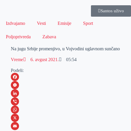
Santos uživo
Izdvajamo
Vesti
Emisije
Sport
Poljoprivreda
Zabava
Na jugu Srbije promenjivo, u Vojvodini uglavnom sunčano
Vreme
6. avgust 2021.
05:54
Podeli:
F
a
M
c
e
L
e
s
i
V
b
s
n
i
W
o
e
k
b
h
X