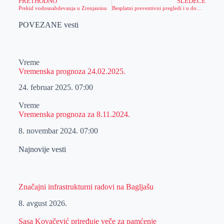
PRETHODNO
SLEDEĆE
Prekid vodosnabdevanja u Zrenjaninu
Besplatni preventivni pregledi i u domu zdravlja “ Dr Boško Vrebalov”
POVEZANE vesti
Vreme
Vremenska prognoza 24.02.2025.
24. februar 2025.
07:00
Vreme
Vremenska prognoza za 8.11.2024.
8. novembar 2024.
07:00
Najnovije vesti
Značajni infrastrukturni radovi na Bagljašu
8. avgust 2026.
Sasa Kovačević priređuje veče za pamćenje