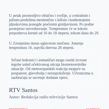
o
n
e
e
a
E
k
g
d
r
t
m
U petak promenljivo oblačno i svežije, u centralnim i
e
I
s
a
južnim predelima mestimično s kišom i kratkotrajnim
r
n
A
i
pljuskovima ponegde praćenim grmljavinom. Po podne
postepeno razvedravanje. Temperature će se tokom
p
l
prepodneva kretati od 16 do 18 stepeni, tokom dana do 29.
p
U Zrenjaninu danas uglavnom sunčano. Jutarnja
temperatura 16, najviša dnevna 28 stepeni.
Srčani bolesnici i astmatičari mogu osetiti izvesne
tegobe usled očekivanog uticaja biometeorološke
situacije. Od meteoropatskih reakcija moguće su
pospanost, glavobolјa i neraspoloženje. Učesnicima u
saobraćaju se savetuje dodatan oprez.
RTV Santos
Autor: Redakcija radio televizije Santos