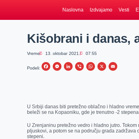
Naslovna
Izdvajamo
Vesti
E
Kišobrani i danas, a
Vreme
13. oktobar 2021.
07:55
F
M
L
V
W
X
E
Podeli:
a
e
i
i
h
m
c
s
n
b
a
a
e
s
k
e
t
i
b
e
e
r
s
l
U Srbiji danas biti pretežno oblačno i hladno vrem
o
n
d
A
beleži se na Kopaoniku, gde je trenutno -2 stepena,
o
g
I
p
U Zrenjaninu pretežno vedro i hladno jutro. Tokom
k
e
n
p
pljuskovi, a potom se na području grada zadržava 
r
stepeni.