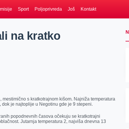
misije
Sport
Poljoprivreda
Još
Kontakt
li na kratko
N
e, mestimično s kratkotrajnom kišom. Najniža temperatura
 dok je najtoplije u Negotinu gde je 9 stepeni.
 ranih popodnevnih časova očekuju se kratkotrajni
oblačnost. Jutarnja temperatura 2, najviša dnevna 13