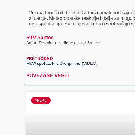
Većina hroničnih bolesnika može imati uobičajen
situacije. Meteoropatske reakcije i dalјe su moguć
neraspoloženja. Svim učesnicima u saobraćaju s
RTV Santos
Autor: Redakcija radio televizije Santos
PRETHODNO
MMA spekatakl u Zrenjaninu (VIDEO)
POVEZANE VESTI
VREME