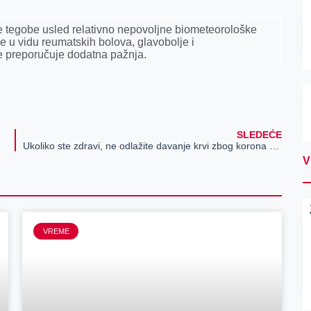
e tegobe usled relativno nepovolјne biometeorološke
e u vidu reumatskih bolova, glavobolјe i
e preporučuje dodatna pažnja.
SLEDEĆE
Ukoliko ste zdravi, ne odlažite davanje krvi zbog korona virusa
V
VREME