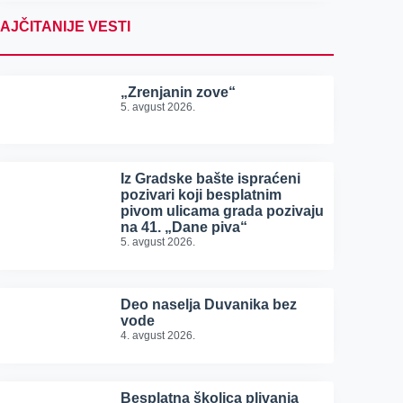
AJČITANIJE VESTI
„Zrenjanin zove“
5. avgust 2026.
Iz Gradske bašte ispraćeni
pozivari koji besplatnim
pivom ulicama grada pozivaju
na 41. „Dane piva“
5. avgust 2026.
Deo naselja Duvanika bez
vode
4. avgust 2026.
Besplatna školica plivanja