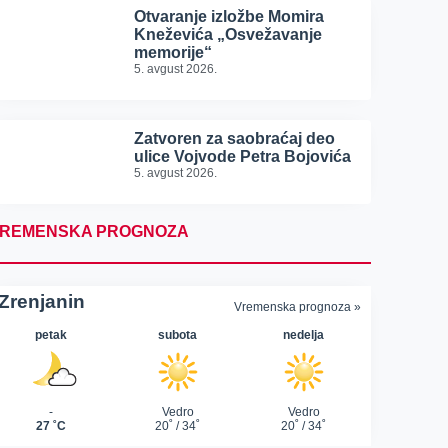
Otvaranje izložbe Momira
Kneževića „Osvežavanje
memorije“
5. avgust 2026.
Zatvoren za saobraćaj deo
ulice Vojvode Petra Bojovića
5. avgust 2026.
REMENSKA PROGNOZA