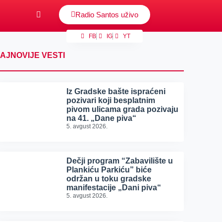
Radio Santos uživo
FB
IG
YT
AJNOVIJE VESTI
Iz Gradske bašte ispraćeni
pozivari koji besplatnim
pivom ulicama grada pozivaju
na 41. „Dane piva“
5. avgust 2026.
Dečji program “Zabavilište u
Plankiću Parkiću” biće
održan u toku gradske
manifestacije „Dani piva“
5. avgust 2026.