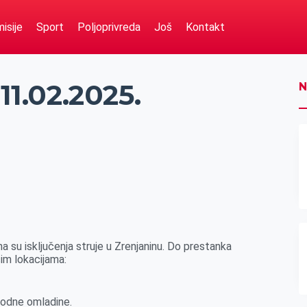
isije
Sport
Poljoprivreda
Još
Kontakt
11.02.2025.
N
a su isključenja struje u Zrenjaninu. Do prestanka
im lokacijama:
rodne omladine.