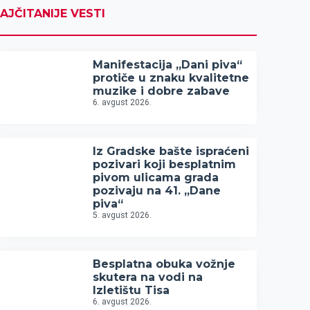
AJČITANIJE VESTI
Manifestacija „Dani piva“
protiče u znaku kvalitetne
muzike i dobre zabave
6. avgust 2026.
Iz Gradske bašte ispraćeni
pozivari koji besplatnim
pivom ulicama grada
pozivaju na 41. „Dane
piva“
5. avgust 2026.
Besplatna obuka vožnje
skutera na vodi na
Izletištu Tisa
6. avgust 2026.