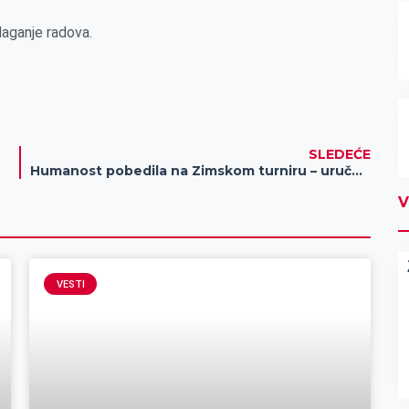
laganje radova.
SLEDEĆE
Humanost pobedila na Zimskom turniru – uručena donacija predstavnicima Fudbalskog kluba “Potisje” Knićanin
V
VESTI