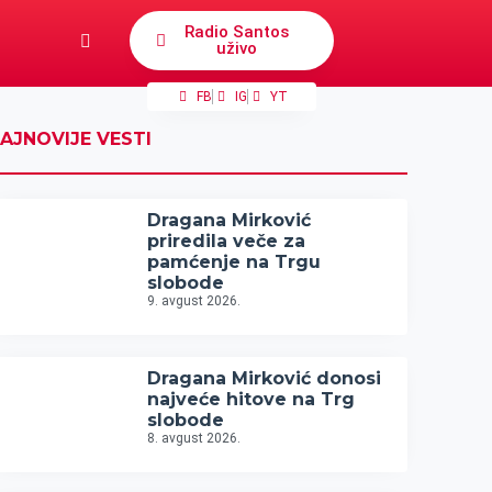
Radio Santos
uživo
FB
IG
YT
AJNOVIJE VESTI
Dragana Mirković
priredila veče za
pamćenje na Trgu
slobode
9. avgust 2026.
Dragana Mirković donosi
najveće hitove na Trg
slobode
8. avgust 2026.