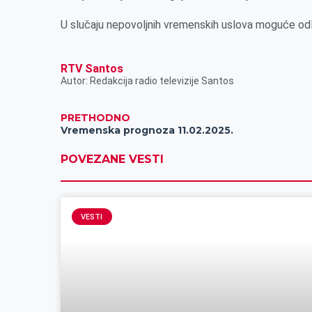
r
U slučaju nepovoljnih vremenskih uslova moguće od
RTV Santos
Autor: Redakcija radio televizije Santos
PRETHODNO
Vremenska prognoza 11.02.2025.
POVEZANE VESTI
VESTI