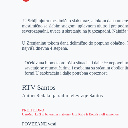
o
n
e
e
a
E
k
g
d
r
t
m
U Srbiji ujutru mestimično slab mraz, a tokom dana umer
e
I
s
a
mestimično sa slabim snegom, uglavnom ujutro i pre podne.
r
n
A
i
severozapadni, uvece u skretanju na jugozapadni. Najniža t
p
l
U Zrenjaninu tokom dana delimično do potpuno oblačno. 
p
najviša dnevna 4 stepena.
Očekivana biometeorološka situacija i dalјe će nepovolјn
savetuje se reumatičarima i osobama sa srčanim obolјenji
formi.U saobraćaju i dalјe potrebna opreznost.
RTV Santos
Autor: Redakcija radio televizije Santos
PRETHODNO
U trošnoj kući sa bolesnom majkom- Joca Radu iz Botoša moli za pomoć
POVEZANE vesti