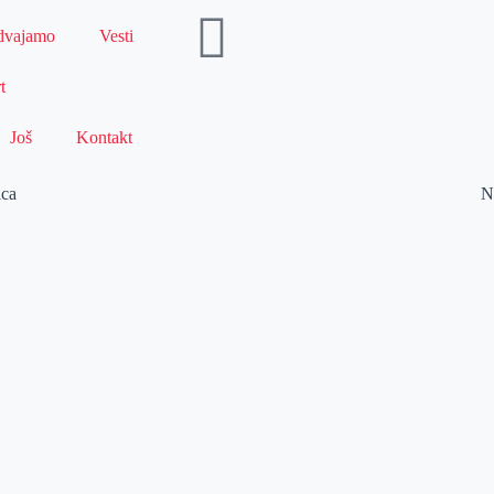
dvajamo
Vesti
t
Još
Kontakt
ica
N