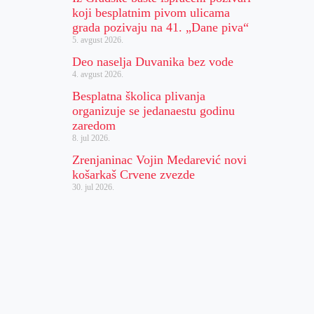
koji besplatnim pivom ulicama
grada pozivaju na 41. „Dane piva“
5. avgust 2026.
Deo naselja Duvanika bez vode
4. avgust 2026.
Besplatna školica plivanja
organizuje se jedanaestu godinu
zaredom
8. jul 2026.
Zrenjaninac Vojin Medarević novi
košarkaš Crvene zvezde
30. jul 2026.