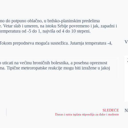
eno do potpuno oblačno, u brdsko-planinskim predelima
 Vetar slab i umeren, na istoku Srbije povremeno i jak, zapadni i
emperatura od -5 do 1, najviša od 4 do 10 stepeni.
V
Tokom prepodneva moguća susnežica. Jutarnja temperatura -4,
o uticati na većinu hroničnih bolesnika, a posebna opreznost
ma. Tipične meteoropatske reakcije mogu biti izražene u jakoj
Na
SLEDEĆE
Danas i sutra isplata stipendija za đake i studente