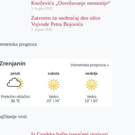
Kneževića „Osvežavanje memorije“
5. avgust 2026.
Zatvoren za saobraćaj deo ulice
Vojvode Petra Bojovića
5. avgust 2026.
remenska prognoza
jčitanije vesti
Iz Gradske bašte ispraćeni pozivari