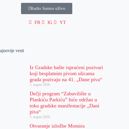
Radio Santos uživo
FB
IG
YT
ajnovije vesti
Iz Gradske bašte ispraćeni pozivari
koji besplatnim pivom ulicama
grada pozivaju na 41. „Dane piva“
5. avgust 2026.
Dečji program “Zabavilište u
Plankiću Parkiću” biće održan u
toku gradske manifestacije „Dani
piva“
5. avgust 2026.
Otvaranje izložbe Momira