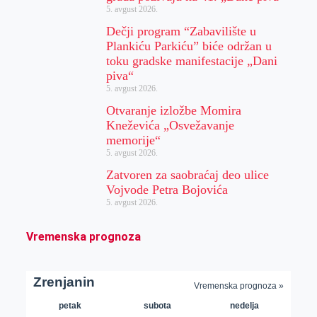
5. avgust 2026.
Dečji program “Zabavilište u
Plankiću Parkiću” biće održan u
toku gradske manifestacije „Dani
piva“
5. avgust 2026.
Otvaranje izložbe Momira
Kneževića „Osvežavanje
memorije“
5. avgust 2026.
Zatvoren za saobraćaj deo ulice
Vojvode Petra Bojovića
5. avgust 2026.
Vremenska prognoza