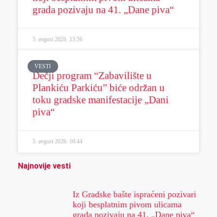
grada pozivaju na 41. „Dane piva“
5. avgust 2026.
13:36
VESTI
Dečji program “Zabavilište u
Plankiću Parkiću” biće održan u
toku gradske manifestacije „Dani
piva“
5. avgust 2026.
10:44
Najnovije vesti
Iz Gradske bašte ispraćeni pozivari
koji besplatnim pivom ulicama
grada pozivaju na 41. „Dane piva“