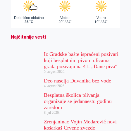
Najčitanije vesti
Iz Gradske bašte ispraćeni pozivari
koji besplatnim pivom ulicama
grada pozivaju na 41. „Dane piva“
5. avgust 2026.
Deo naselja Duvanika bez vode
4. avgust 2026.
Besplatna školica plivanja
organizuje se jedanaestu godinu
zaredom
8. jul 2026.
Zrenjaninac Vojin Medarević novi
košarkaš Crvene zvezde