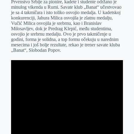
Prvenstvo Srbije za pionire, kadete i studente održano je
e
I
s
a
minulog vikenda u Rumi. Savate klub „Banat“ učestvovao
r
n
A
i
je sa 4 takmičara i isto toliko osvojio medalja. U kadetskoj
konkurenciji, Jahura Milica osvojila je zlatnu medalju,
p
l
Vučić Milica osvojila je srebrnu, kao i Branislav
p
Milosavljev, dok je Predrag Klepić, među studentima,
osvojio je srebrnu medalju. Ovo je prvo takmičenje u
godini, forma je solidna, a top formu očekuju u narednim
mesecima i još bolje rezultate, rekao je trener savate kluba
„Banat“, Slobodan Popov.