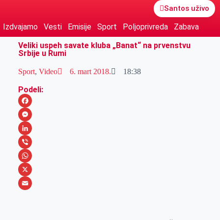
Santos uživo
Izdvajamo
Vesti
Emisije
Sport
Poljoprivreda
Zabava
Veliki uspeh savate kluba „Banat“ na prvenstvu
Srbije u Rumi
Sport
,
Video
6. mart 2018.
18:38
Podeli:
F
a
M
c
e
L
e
s
i
V
b
s
n
i
W
o
e
k
b
h
X
o
n
e
e
a
E
k
g
d
r
t
m