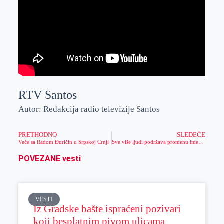
RTV Santos
Autor: Redakcija radio televizije Santos
PRETHODNO
SLEDEĆE
Veče sa Radom Đuričin u Srpskoj Crnji
Sve više ljudi podržava promenu imena grada
POVEZANE vesti
VESTI
Iz Gradske bašte ispraćeni pozivari
koji besplatnim pivom ulicama