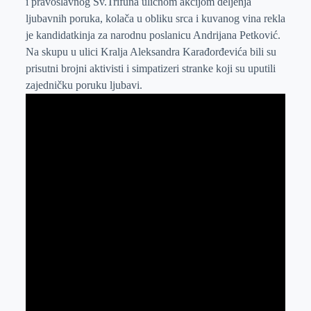
i pravoslavnog Sv.Trifuna uličnom akcijom deljenja
r
n
A
i
ljubavnih poruka, kolača u obliku srca i kuvanog vina rekla
p
l
je kandidatkinja za narodnu poslanicu Andrijana Petković.
Na skupu u ulici Kralja Aleksandra Karađorđevića bili su
p
prisutni brojni aktivisti i simpatizeri stranke koji su uputili
zajedničku poruku ljubavi.