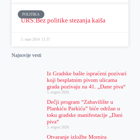
POLITIKA
URS:Bez politike stezanja kaiša
5. mart 2014.
11:37
Najnovije vesti
Iz Gradske bašte ispraćeni pozivari
koji besplatnim pivom ulicama
grada pozivaju na 41. „Dane piva“
5. avgust 2026.
Dečji program “Zabavilište u
Plankiću Parkiću” biće održan u
toku gradske manifestacije „Dani
piva“
5. avgust 2026.
Otvaranje izložbe Momira