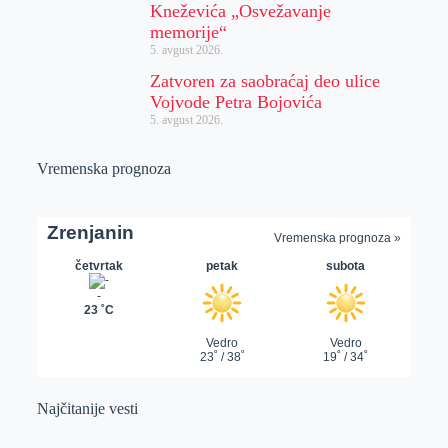
Kneževića „Osvežavanje
memorije“
5. avgust 2026.
Zatvoren za saobraćaj deo ulice
Vojvode Petra Bojovića
5. avgust 2026.
Vremenska prognoza
Najčitanije vesti