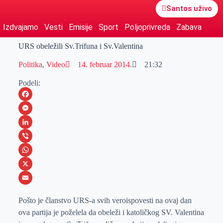
Santos uživo
Izdvajamo
Vesti
Emisije
Sport
Poljoprivreda
Zabava
URS obeležili Sv.Trifuna i Sv.Valentina
Politika
,
Video
14. februar 2014.
21:32
Podeli:
F
a
M
c
e
L
e
s
i
V
b
s
n
i
W
o
e
k
b
h
X
o
n
e
e
a
E
Pošto je članstvo URS-a svih veroispovesti na ovaj dan
k
g
d
r
t
m
ova partija je poželela da obeleži i katoličkog SV. Valentina
e
I
s
a