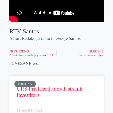
RTV Santos
Autor: Redakcija radio televizije Santos
PRETHODNO
SLEDEĆE
Pokret Dveri u sredu je podneo RIK listu za parlamentarne izbore.
Dan državnosti Srbije
POVEZANE vesti
POLITIKA
URS:Privlaćenje novih stranih
investitora
12. mart 2014.
10:32