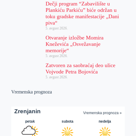
Dečji program “Zabavilište u
Plankiću Parkiću” biće održan u
toku gradske manifestacije „Dani
piva“
5. avgust 2026.
Otvaranje izložbe Momira
Kneževića „Osvežavanje
memorije“
5. avgust 2026.
Zatvoren za saobraćaj deo ulice
Vojvode Petra Bojovića
5. avgust 2026.
Vremenska prognoza