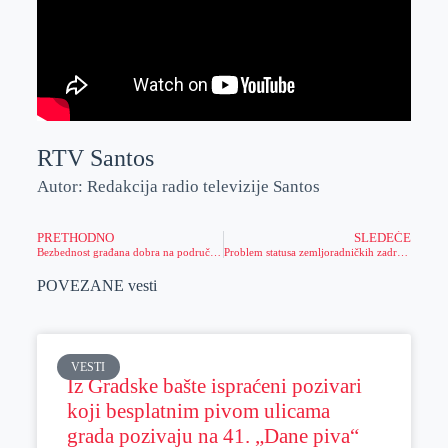
RTV Santos
Autor: Redakcija radio televizije Santos
PRETHODNO
SLEDEĆE
Bezbednost građana dobra na području PU Zrenjanin
Problem statusa zemljoradničkih zadruga
POVEZANE vesti
VESTI
Iz Gradske bašte ispraćeni pozivari
koji besplatnim pivom ulicama
grada pozivaju na 41. „Dane piva“