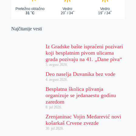
Najčitanije vesti
Iz Gradske bašte ispraćeni pozivari
koji besplatnim pivom ulicama
grada pozivaju na 41. „Dane piva“
5. avgust 2026.
Deo naselja Duvanika bez vode
4. avgust 2026.
Besplatna školica plivanja
organizuje se jedanaestu godinu
zaredom
8. jul 2026.
Zrenjaninac Vojin Medarević novi
košarkaš Crvene zvezde
30. jul 2026.