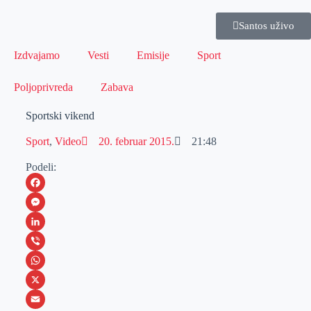
Santos uživo
Izdvajamo
Vesti
Emisije
Sport
Poljoprivreda
Zabava
Sportski vikend
Sport
,
Video
20. februar 2015.
21:48
Podeli:
F
a
M
c
e
L
e
s
i
V
b
s
n
i
W
o
e
k
b
h
X