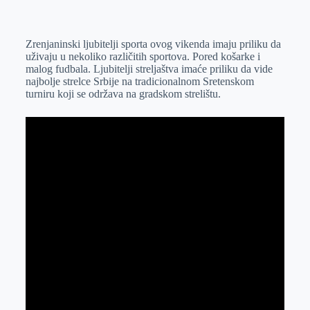
o
n
e
e
a
E
k
g
d
r
t
m
Zrenjaninski ljubitelji sporta ovog vikenda imaju priliku da
e
I
s
a
uživaju u nekoliko različitih sportova. Pored košarke i
r
n
A
i
malog fudbala. Ljubitelji streljaštva imaće priliku da vide
najbolje strelce Srbije na tradicionalnom Sretenskom
p
l
turniru koji se održava na gradskom strelištu.
p