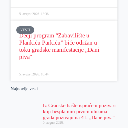
5. avgust 2026.
13:36
VESTI
Dečji program “Zabavilište u
Plankiću Parkiću” biće održan u
toku gradske manifestacije „Dani
piva“
5. avgust 2026.
10:44
Najnovije vesti
Iz Gradske bašte ispraćeni pozivari
koji besplatnim pivom ulicama
grada pozivaju na 41. „Dane piva“
5. avgust 2026.