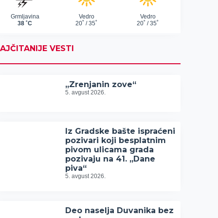
AJČITANIJE VESTI
„Zrenjanin zove“
5. avgust 2026.
Iz Gradske bašte ispraćeni
pozivari koji besplatnim
pivom ulicama grada
pozivaju na 41. „Dane
piva“
5. avgust 2026.
Deo naselja Duvanika bez