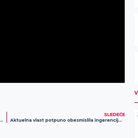
V
SLEDEĆE
 decu sportiste sa hendikepom od velikog značaja
Aktuelna vlast potpuno obesmislila ingerencije Mesnih zajednica