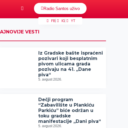
Radio Santos uživo
FB
IG
YT
AJNOVIJE VESTI
Iz Gradske bašte ispraćeni
pozivari koji besplatnim
pivom ulicama grada
pozivaju na 41. „Dane
piva“
5. avgust 2026.
Dečji program
“Zabavilište u Plankiću
Parkiću” biće održan u
toku gradske
manifestacije „Dani piva“
5. avgust 2026.