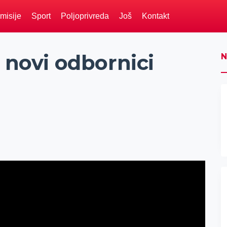
misije
Sport
Poljoprivreda
Još
Kontakt
a novi odbornici
N