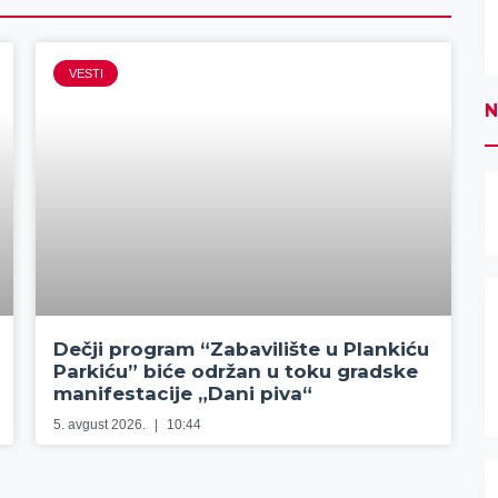
VESTI
N
Dečji program “Zabavilište u Plankiću
Parkiću” biće održan u toku gradske
manifestacije „Dani piva“
5. avgust 2026.
10:44