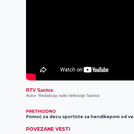
k
e
n
p
r
RTV Santos
Autor: Redakcija radio televizije Santos
PRETHODNO
Pomoć za
POVEZANE VESTI