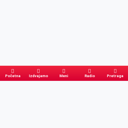
Početna
Izdvajamo
Meni
Radio
Pretraga
Pretraga
Kategorije