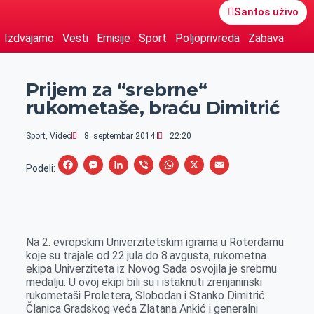
Santos uživo
Izdvajamo
Vesti
Emisije
Sport
Poljoprivreda
Zabava
Prijem za “srebrne“
rukometaše, braću Dimitrić
Sport
,
Video
8. septembar 2014.
22:20
F
M
L
V
W
X
E
Podeli:
a
e
i
i
h
m
c
s
n
b
a
a
e
s
k
e
t
i
Na 2. evropskim Univerzitetskim igrama u Roterdamu
b
e
e
r
s
l
koje su trajale od 22.jula do 8.avgusta, rukometna
o
n
d
A
ekipa Univerziteta iz Novog Sada osvojila je srebrnu
medalju. U ovoj ekipi bili su i istaknuti zrenjaninski
o
g
I
p
rukometaši Proletera, Slobodan i Stanko Dimitrić.
k
e
n
p
Članica Gradskog veća Zlatana Ankić i generalni