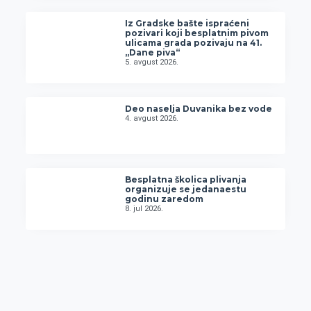
Iz Gradske bašte ispraćeni
pozivari koji besplatnim pivom
ulicama grada pozivaju na 41.
„Dane piva“
5. avgust 2026.
Deo naselja Duvanika bez vode
4. avgust 2026.
Besplatna školica plivanja
organizuje se jedanaestu
godinu zaredom
8. jul 2026.