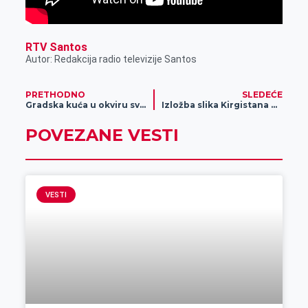
RTV Santos
Autor: Redakcija radio televizije Santos
PRETHODNO
SLEDEĆE
Gradska kuća u okviru svog dvorišta ima neopisiv toalet (foto)
Izložba slika Kirgistana u centru Zrenjanina „Kumis tunduk i širdak“
POVEZANE VESTI
VESTI