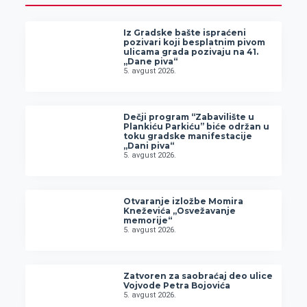
Iz Gradske bašte ispraćeni
pozivari koji besplatnim pivom
ulicama grada pozivaju na 41.
„Dane piva“
5. avgust 2026.
Dečji program “Zabavilište u
Plankiću Parkiću” biće održan u
toku gradske manifestacije
„Dani piva“
5. avgust 2026.
Otvaranje izložbe Momira
Kneževića „Osvežavanje
memorije“
5. avgust 2026.
Zatvoren za saobraćaj deo ulice
Vojvode Petra Bojovića
5. avgust 2026.