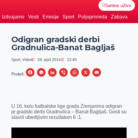
Santos uživo
Izdvajamo
Vesti
Emisije
Sport
Poljoprivreda
Zabava
Odigran gradski derbi
Gradnulica-Banat Bagljaš
Sport
,
Video
28. april 2014.
22:40
F
M
L
V
W
X
E
Podeli:
a
e
i
i
h
m
c
s
n
b
a
a
e
s
k
e
t
i
U 16. kolu fudbalske lige grada Zrenjanina odigran
b
e
e
r
s
l
je gradski derbi Gradnulica – Banat Bagljaš. Gosti su
o
n
d
A
slavili ubedljivim rezultatom 6 :1.
o
g
I
p
k
e
n
p