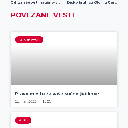
Održan četvrti naučno-stručni skup na VTŠSS
Disko kraljica Glorija Gejnor dolazi na EXIT!
POVEZANE VESTI
DOBRE VESTI
Pravo mesto za vaše kućne ljubimce
11. mart 2022.
11:25
VESTI