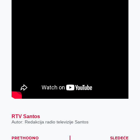
r
RTV Santos
Autor: Redakcija radio televizije Santos
PRETHODNO
SLEDEĆE