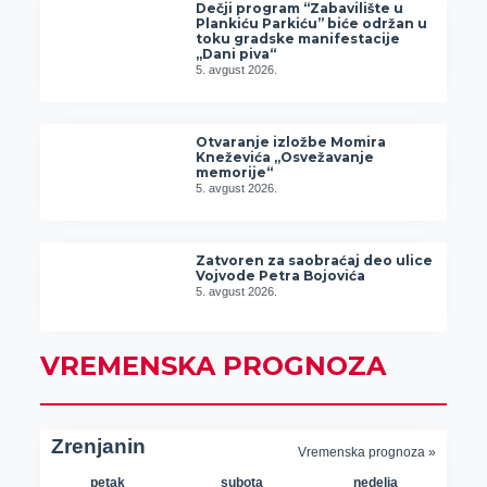
Dečji program “Zabavilište u
Plankiću Parkiću” biće održan u
toku gradske manifestacije
„Dani piva“
5. avgust 2026.
Otvaranje izložbe Momira
Kneževića „Osvežavanje
memorije“
5. avgust 2026.
Zatvoren za saobraćaj deo ulice
Vojvode Petra Bojovića
5. avgust 2026.
VREMENSKA PROGNOZA