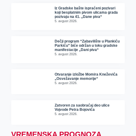
Iz Gradske bašte ispraćeni pozivari
koji besplatnim pivom ulicama grada
pozivaju na 41. „Dane piva“
5. avgust 2026.
Dečji program “Zabavilište u Plankiću
Parkiću” biće održan u toku gradske
manifestacije „Dani piva“
5. avgust 2026.
Otvaranje izložbe Momira Kneževića
„Osvežavanje memorije“
5. avgust 2026.
Zatvoren za saobraćaj deo ulice
Vojvode Petra Bojovića
5. avgust 2026.
VREMENSKA PROGNOZA