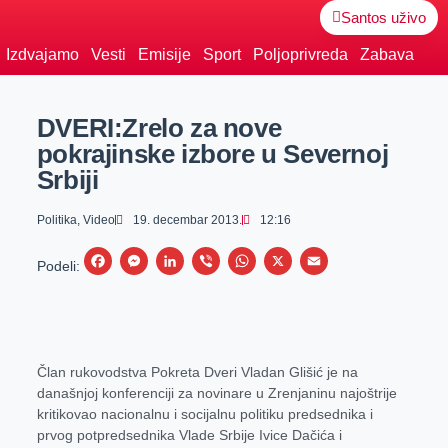
Santos uživo
Izdvajamo
Vesti
Emisije
Sport
Poljoprivreda
Zabava
DVERI:Zrelo za nove
pokrajinske izbore u Severnoj
Srbiji
Politika
,
Video
19. decembar 2013.
12:16
F
M
L
V
W
X
E
Podeli:
a
e
i
i
h
m
c
s
n
b
a
a
e
s
k
e
t
i
Član rukovodstva Pokreta Dveri Vladan Glišić je na
b
e
e
r
s
l
današnjoj konferenciji za novinare u Zrenjaninu najoštrije
o
n
d
A
kritikovao nacionalnu i socijalnu politiku predsednika i
o
g
I
p
prvog potpredsednika Vlade Srbije Ivice Dačića i