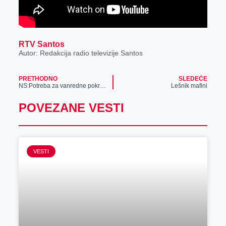
RTV Santos
Autor: Redakcija radio televizije Santos
PRETHODNO
SLEDEĆE
NS:Potreba za vanredne pokrajinske izbore
Lešnik mafini
POVEZANE VESTI
VESTI