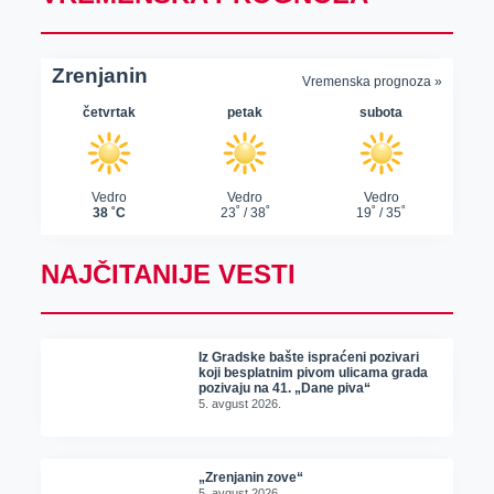
NAJČITANIJE VESTI
Iz Gradske bašte ispraćeni pozivari
koji besplatnim pivom ulicama grada
pozivaju na 41. „Dane piva“
5. avgust 2026.
„Zrenjanin zove“
5. avgust 2026.