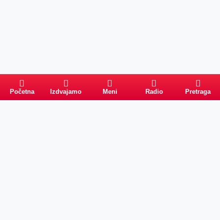
Početna
Izdvajamo
Meni
Radio
Pretraga
Pretraga
Kategorije
Ostalo
Naslovna