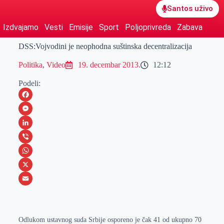
Santos uživo
Izdvajamo
Vesti
Emisije
Sport
Poljoprivreda
Zabava
DSS:Vojvodini je neophodna suštinska decentralizacija
Politika
,
Video
19. decembar 2013.
12:12
Podeli:
F
a
M
c
e
L
e
s
i
V
b
s
n
i
W
o
e
k
b
h
X
o
n
e
e
a
E
k
g
d
r
t
m
e
I
s
a
Odlukom ustavnog suda Srbije osporeno je čak 41 od ukupno 70