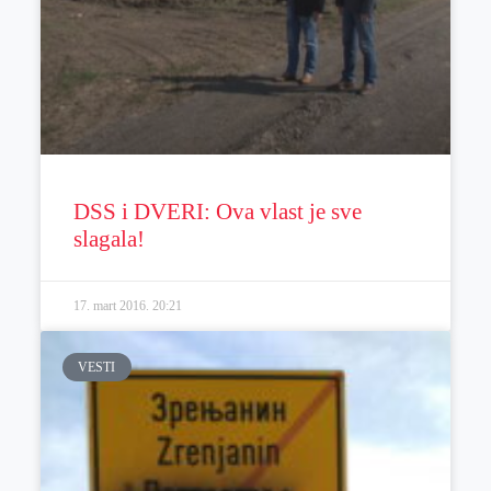
DSS i DVERI: Ova vlast je sve
slagala!
17. mart 2016.
20:21
VESTI