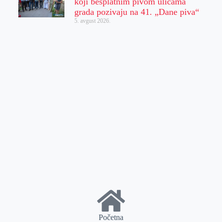
koji besplatnim pivom ulicama
grada pozivaju na 41. „Dane piva“
5. avgust 2026.
Početna