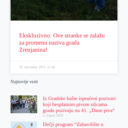
Ekskluzivno: Ove stranke se zalažu
za promenu naziva grada
Zrenjanina!
20. novembar 2015.
21:46
Najnovije vesti
Iz Gradske bašte ispraćeni pozivari
koji besplatnim pivom ulicama
grada pozivaju na 41. „Dane piva“
5. avgust 2026.
Dečji program “Zabavilište u