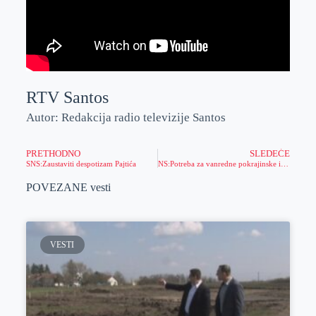
RTV Santos
Autor: Redakcija radio televizije Santos
PRETHODNO
SLEDEĆE
SNS:Zaustaviti despotizam Pajtića
NS:Potreba za vanredne pokrajinske izbore
POVEZANE vesti
VESTI