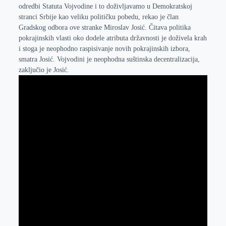
odredbi Statuta Vojvodine i to doživljavamo u Demokratskoj
r
n
A
i
stranci Srbije kao veliku političku pobedu, rekao je član
p
l
Gradskog odbora ove stranke Miroslav Josić. Čitava politika
p
pokrajinskih vlasti oko dodele atributa državnosti je doživela krah
i stoga je neophodno raspisivanje novih pokrajinskih izbora,
smatra Josić. Vojvodini je neophodna suštinska decentralizacija,
zaključio je Josić.