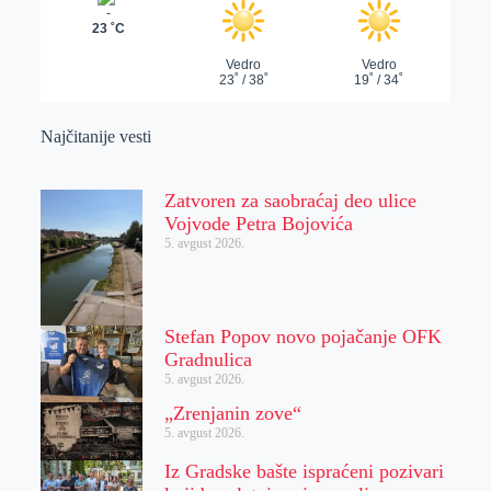
Najčitanije vesti
Zatvoren za saobraćaj deo ulice
Vojvode Petra Bojovića
5. avgust 2026.
Stefan Popov novo pojačanje OFK
Gradnulica
5. avgust 2026.
„Zrenjanin zove“
5. avgust 2026.
Iz Gradske bašte ispraćeni pozivari