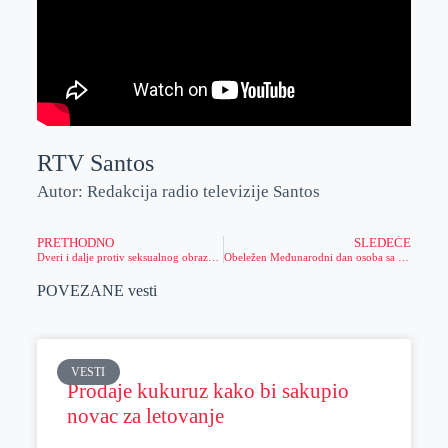
RTV Santos
Autor: Redakcija radio televizije Santos
PRETHODNO
SLEDEĆE
Dveri i dalje protiv seksualnog obrazovanja
Obeležen Međunarodni dan osoba sa invaliditetom
POVEZANE vesti
VESTI
Prodaje kukuruz kako bi sakupio
novac za letovanje