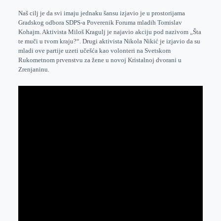
o
n
e
e
a
E
Naš cilj je da svi imaju jednaku šansu izjavio je u prostorijama
k
g
d
r
t
m
Gradskog odbora SDPS-a Poverenik Foruma mladih Tomislav
Kohajm. Aktivista Miloš Kragulj je najavio akciju pod nazivom „Šta
e
I
s
a
te muči u tvom kraju?“. Drugi aktivista Nikola Nikić je izjavio da su
r
n
A
i
mladi ove partije uzeti učešća kao volonteri na Svetskom
p
l
Rukometnom prvenstvu za žene u novoj Kristalnoj dvorani u
Zrenjaninu.
p