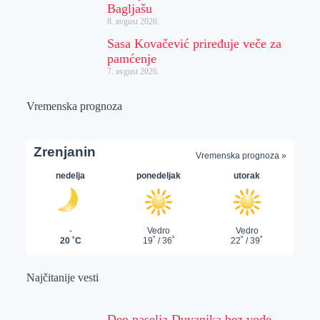
Bagljašu
8. avgust 2026.
Sasa Kovačević priređuje veče za
pamćenje
7. avgust 2026.
Vremenska prognoza
Najčitanije vesti
Deo naselja Duvanika bez vode