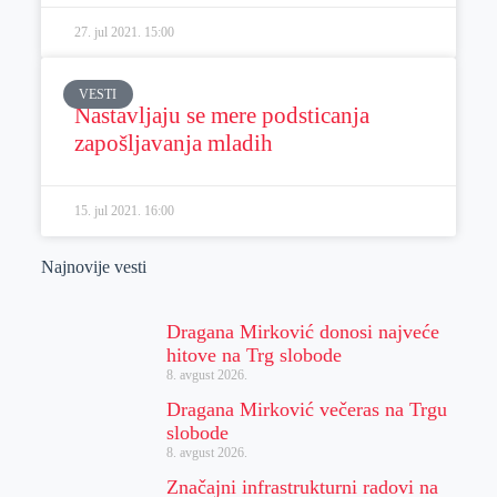
27. jul 2021.
15:00
VESTI
Nastavljaju se mere podsticanja
zapošljavanja mladih
15. jul 2021.
16:00
Najnovije vesti
Dragana Mirković donosi najveće
hitove na Trg slobode
8. avgust 2026.
Dragana Mirković večeras na Trgu
slobode
8. avgust 2026.
Značajni infrastrukturni radovi na