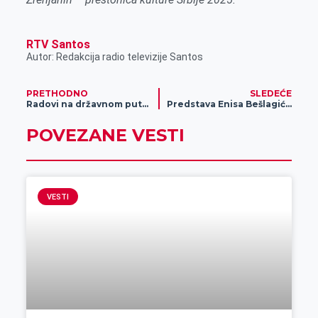
RTV Santos
Autor: Redakcija radio televizije Santos
PRETHODNO
SLEDEĆE
Radovi na državnom putu II A reda broj 116, Kumane – Melenci
Predstava Enisa Bešlagića „Da sam ja neko“ u Zrenjaninu
POVEZANE VESTI
VESTI