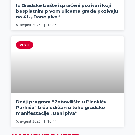
Iz Gradske bašte ispraćeni pozivari koji
besplatnim pivom ulicama grada pozivaju
na 41. „Dane piva“
5. avgust 2026.
13:36
VESTI
Dečji program “Zabavilište u Plankiću
Parkiću” biće održan u toku gradske
manifestacije „Dani piva“
5. avgust 2026.
10:44