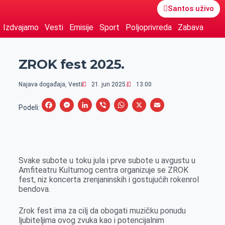
Santos uživo
Izdvajamo
Vesti
Emisije
Sport
Poljoprivreda
Zabava
ZROK fest 2025.
Najava događaja
,
Vesti
21. jun 2025.
13:00
F
M
L
V
W
X
E
Podeli:
a
e
i
i
h
m
c
s
n
b
a
a
e
s
k
e
t
i
Svake subote u toku jula i prve subote u avgustu u
b
e
e
r
s
l
Amfiteatru Kulturnog centra organizuje se ZROK
o
n
d
A
fest, niz koncerta zrenjaninskih i gostujućih rokenrol
bendova.
o
g
I
p
k
e
n
p
Zrok fest ima za cilj da obogati muzičku ponudu
r
ljubiteljima ovog zvuka kao i potencijalnim