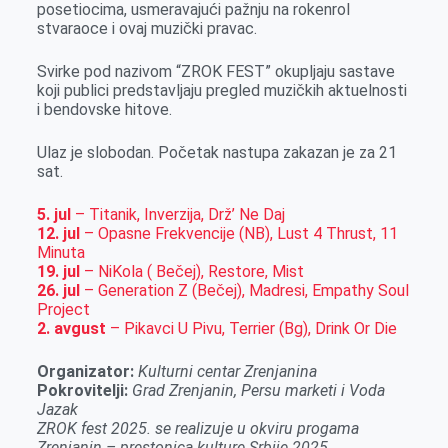
posetiocima, usmeravajući pažnju na rokenrol
stvaraoce i ovaj muzički pravac.
Svirke pod nazivom “ZROK FEST” okupljaju sastave
koji publici predstavljaju pregled muzičkih aktuelnosti
i bendovske hitove.
Ulaz je slobodan. Početak nastupa zakazan je za 21
sat.
5. jul
– Titanik, Inverzija, Drž’ Ne Daj
12. jul
– Opasne Frekvencije (NB), Lust 4 Thrust, 11
Minuta
19. jul
– NiKola ( Bečej), Restore, Mist
26. jul
– Generation Z (Bečej), Madresi, Empathy Soul
Project
2. avgust
– Pikavci U Pivu, Terrier (Bg), Drink Or Die
Organizator:
Kulturni centar Zrenjanina
Pokrovitelji:
Grad Zrenjanin, Persu marketi i Voda
Jazak
ZROK fest 2025. se realizuje u okviru progama
Zrenjanin – prestonica kulture Srbije 2025.