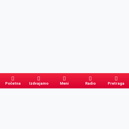
Početna
Izdvajamo
Meni
Radio
Pretraga
Pretraga
Kategorije