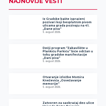
NAJNOVIJE VESTI
Iz Gradske bašte ispraćeni
pozivari koji besplatnim pivom
ulicama grada pozivaju na 41.
„Dane piva“
5. avgust 2026.
Dečji program “Zabavilište u
Plankiću Parkiću” biće održan u
toku gradske manifestacije
„Dani piva“
5. avgust 2026.
Otvaranje izložbe Momira
Kneževića „Osvežavanje
memorije“
5. avgust 2026.
Zatvoren za saobraćaj deo ulice