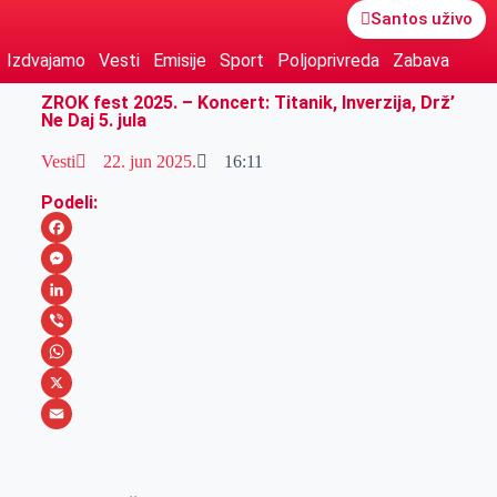
Santos uživo
Izdvajamo
Vesti
Emisije
Sport
Poljoprivreda
Zabava
ZROK fest 2025. – Koncert: Titanik, Inverzija, Drž’
Ne Daj 5. jula
Vesti
22. jun 2025.
16:11
Podeli:
F
a
M
c
e
L
e
s
i
V
b
s
n
i
W
o
e
k
b
h
X
o
n
e
e
a
E
k
g
d
r
t
m