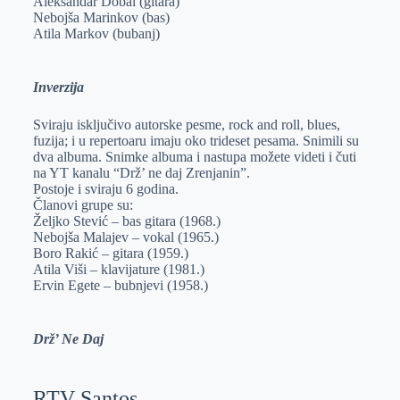
Aleksandar Dobai (gitara)
Nebojša Marinkov (bas)
Atila Markov (bubanj)
Inverzija
Sviraju isključivo autorske pesme, rock and roll, blues,
fuzija; i u repertoaru imaju oko trideset pesama. Snimili su
dva albuma. Snimke albuma i nastupa možete videti i čuti
na YT kanalu “Drž’ ne daj Zrenjanin”.
Postoje i sviraju 6 godina.
Članovi grupe su:
Željko Stević – bas gitara (1968.)
Nebojša Malajev – vokal (1965.)
Boro Rakić – gitara (1959.)
Atila Viši – klavijature (1981.)
Ervin Egete – bubnjevi (1958.)
Drž’ Ne Daj
RTV Santos