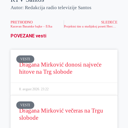
Autor: Redakcija radio televizije Santos
PRETHODNO
SLEDEĆE
Karavan Banatske bajke – Ečka
Projektni tim u studijskoj poseti Herceg Novom
POVEZANE vesti
VESTI
Dragana Mirković donosi najveće
hitove na Trg slobode
8. avgust 2026.
23:22
VESTI
Dragana Mirković večeras na Trgu
slobode