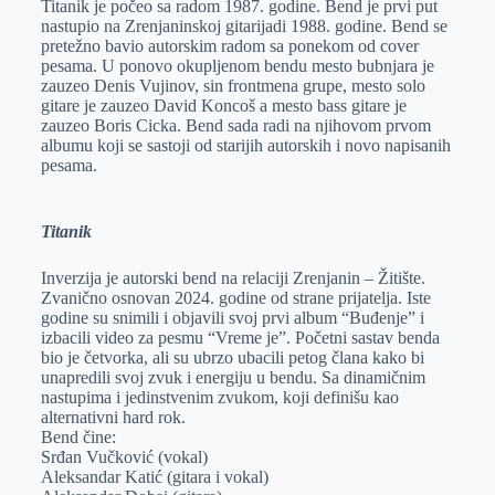
Titanik je počeo sa radom 1987. godine. Bend je prvi put
e
I
s
a
nastupio na Zrenjaninskoj gitarijadi 1988. godine. Bend se
r
n
A
i
pretežno bavio autorskim radom sa ponekom od cover
pesama. U ponovo okupljenom bendu mesto bubnjara je
p
l
zauzeo Denis Vujinov, sin frontmena grupe, mesto solo
p
gitare je zauzeo David Koncoš a mesto bass gitare je
zauzeo Boris Cicka. Bend sada radi na njihovom prvom
albumu koji se sastoji od starijih autorskih i novo napisanih
pesama.
Titanik
Inverzija je autorski bend na relaciji Zrenjanin – Žitište.
Zvanično osnovan 2024. godine od strane prijatelja. Iste
godine su snimili i objavili svoj prvi album “Buđenje” i
izbacili video za pesmu “Vreme je”. Početni sastav benda
bio je četvorka, ali su ubrzo ubacili petog člana kako bi
unapredili svoj zvuk i energiju u bendu. Sa dinamičnim
nastupima i jedinstvenim zvukom, koji definišu kao
alternativni hard rok.
Bend čine:
Srđan Vučković (vokal)
Aleksandar Katić (gitara i vokal)