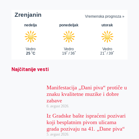
Najčitanije vesti
Manifestacija „Dani piva“ protiče u
znaku kvalitetne muzike i dobre
zabave
6. avgust 2026.
Iz Gradske bašte ispraćeni pozivari
koji besplatnim pivom ulicama
grada pozivaju na 41. „Dane piva“
5. avgust 2026.