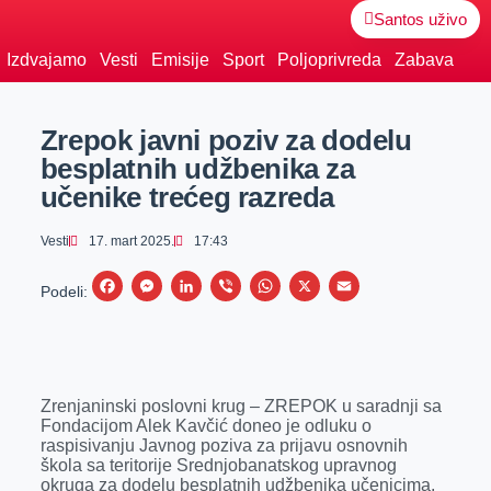
Santos uživo
Izdvajamo
Vesti
Emisije
Sport
Poljoprivreda
Zabava
Zrepok javni poziv za dodelu
besplatnih udžbenika za
učenike trećeg razreda
Vesti
17. mart 2025.
17:43
F
M
L
V
W
X
E
Podeli:
a
e
i
i
h
m
c
s
n
b
a
a
e
s
k
e
t
i
Zrenjaninski poslovni krug – ZREPOK u saradnji sa
b
e
e
r
s
l
Fondacijom Alek Kavčić doneo je odluku o
o
n
d
A
raspisivanju Javnog poziva za prijavu osnovnih
škola sa teritorije Srednjobanatskog upravnog
o
g
I
p
okruga za dodelu besplatnih udžbenika učenicima.