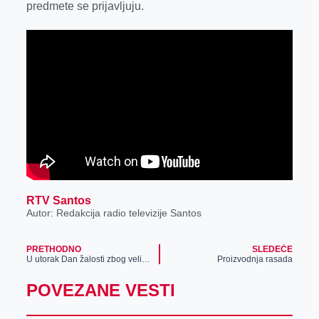
predmete se prijavljuju.
RTV Santos
Autor: Redakcija radio televizije Santos
PRETHODNO
SLEDEĆE
U utorak Dan žalosti zbog velikog požara u Severnoj Makedoniji
Proizvodnja rasada
POVEZANE VESTI