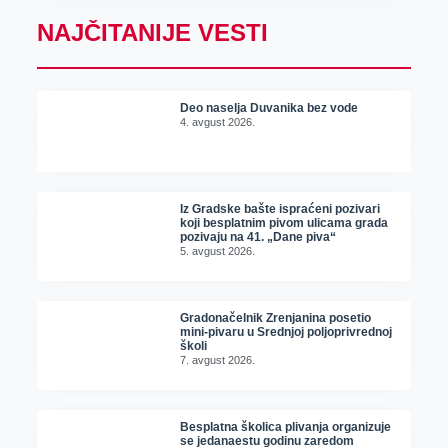
NAJČITANIJE VESTI
Deo naselja Duvanika bez vode
4. avgust 2026.
Iz Gradske bašte ispraćeni pozivari
koji besplatnim pivom ulicama grada
pozivaju na 41. „Dane piva“
5. avgust 2026.
Gradonačelnik Zrenjanina posetio
mini-pivaru u Srednjoj poljoprivrednoj
školi
7. avgust 2026.
Besplatna školica plivanja organizuje
se jedanaestu godinu zaredom