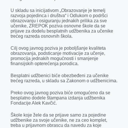
k
e
n
p
U skladu sa inicijativom „Obrazovanje je temelj
r
razvoja pojedinca i društva“ i Odlukom o podršci
obrazovanju i osiguranju jednakih prilika za sve
učenike, ZREPOK poziva osnovne škole da se
prijave za dodelu besplatnih udžbenika za učenike
trećeg razreda osnovnih škola.
Cilj ovog javnog poziva je poboljšanje kvaliteta
obrazovanja, podsticanje motivacije za učenje,
promocija jednakih mogućnosti i smanjenje
finansijskih opterećenja porodica.
Besplatni udžbenici biće obezbeđeni za učenike
trećeg razreda, u skladu sa Zakonom o udžbenicima.
Preko ovog javnog poziva biće omogućeno da se
besplatno dodele štampana izdanja udžbenika
Fondacije Alek Kavčić.
Škole koje žele da se prijave samo za pojedine
udžbenike za svoje učenike, ne za ceo komplet,
treba u prijavnom obrascu da navedu za koje