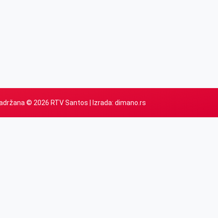
adržana © 2026 RTV Santos | Izrada:
dimano.rs