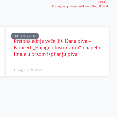
SLEDEĆE
Predlog za opuštanje: Wellness u Banji Rusandi
DOBRE VESTI
Pretposlednje veče 39. Dana piva –
Koncert „Bajage i Instruktora“ i napeto
finale u brzom ispijanju piva
11. avgust 2024.
03:20