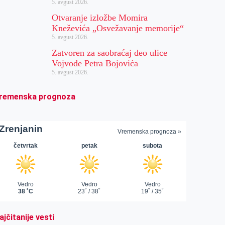
5. avgust 2026.
Otvaranje izložbe Momira
Kneževića „Osvežavanje memorije“
5. avgust 2026.
Zatvoren za saobraćaj deo ulice
Vojvode Petra Bojovića
5. avgust 2026.
remenska prognoza
ajčitanije vesti