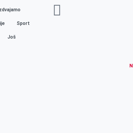
Izdvajamo
ije
Sport
Još
N