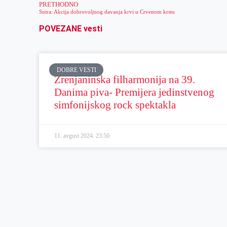
PRETHODNO
Sutra: Akcija dobrovoljnog davanja krvi u Crvenom krstu
POVEZANE vesti
DOBRE VESTI
Zrenjaninska filharmonija na 39.
Danima piva- Premijera jedinstvenog
simfonijskog rock spektakla
11. avgust 2024.
23:50