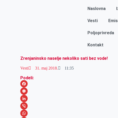
Naslovna
Vesti
Emis
Poljoprivreda
Kontakt
Zrenjaninsko naselje nekoliko sati bez vode!
Vesti
31. maj 2018.
11:35
Podeli:
F
a
M
c
e
L
e
s
i
V