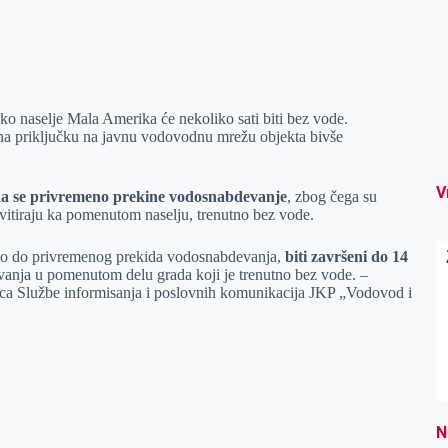
 naselje Mala Amerika će nekoliko sati biti bez vode.
a priključku na javnu vodovodnu mrežu objekta bivše
V
 da se privremeno prekine vodosnabdevanje
, zbog čega su
avitiraju ka pomenutom naselju, trenutno bez vode.
šlo do privremenog prekida vodosnabdevanja,
biti završeni do 14
evanja u pomenutom delu grada koji je trenutno bez vode. –
ioca Službe informisanja i poslovnih komunikacija JKP „Vodovod i
N