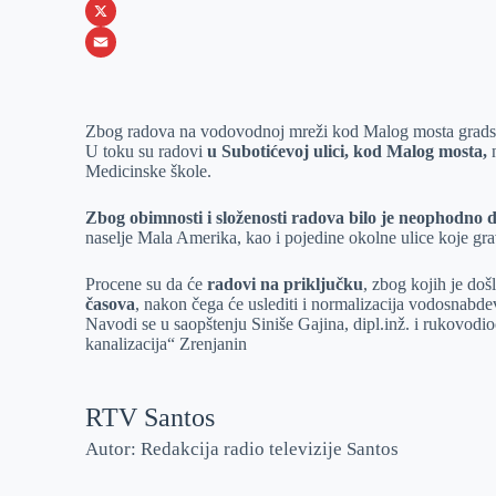
b
s
n
i
W
o
e
k
b
h
X
o
n
e
e
a
E
k
g
d
r
t
m
Zbog radova na vodovodnoj mreži kod Malog mosta gradsko
e
I
s
a
U toku su radovi
u Subotićevoj ulici, kod Malog mosta,
n
r
n
A
i
Medicinske škole.
p
l
Zbog obimnosti i složenosti radova bilo je neophodno
p
naselje Mala Amerika, kao i pojedine okolne ulice koje gr
Procene su da će
radovi na priključku
, zbog kojih je do
časova
, nakon čega će uslediti i normalizacija vodosnabd
Navodi se u saopštenju Siniše Gajina, dipl.inž. i rukovod
kanalizacija“ Zrenjanin
RTV Santos
Autor: Redakcija radio televizije Santos