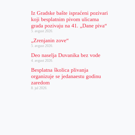
Iz Gradske bašte ispraćeni pozivari
koji besplatnim pivom ulicama
grada pozivaju na 41. „Dane piva“
5. avgust 2026.
„Zrenjanin zove“
5. avgust 2026.
Deo naselja Duvanika bez vode
4. avgust 2026.
Besplatna školica plivanja
organizuje se jedanaestu godinu
zaredom
8. jul 2026.