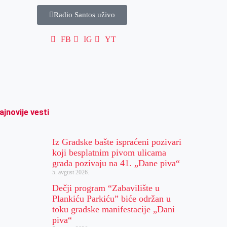
Radio Santos uživo
FB
IG
YT
ajnovije vesti
Iz Gradske bašte ispraćeni pozivari
koji besplatnim pivom ulicama
grada pozivaju na 41. „Dane piva“
5. avgust 2026.
Dečji program “Zabavilište u
Plankiću Parkiću” biće održan u
toku gradske manifestacije „Dani
piva“