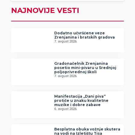
NAJNOVIJE VESTI
Dodatno učvršćene veze
Zrenjanina i bratskih gradova
7. avgust 2026.
Gradonačelnik Zrenjanina
posetio mini-pivaru u Srednjoj
poljoprivrednoj školi
7. avgust 2026.
Manifestacija „Dani piva“
protiče u znaku kvalitetne
muzike i dobre zabave
6. avgust 2026.
Besplatna obuka vožnje skutera
na vodi na Izletištu Tisa