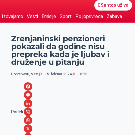
Santos uživo
Izdvajamo
Vesti
Emisije
Sport
Poljoprivreda
Zabava
Zrenjaninski penzioneri
pokazali da godine nisu
prepreka kada je ljubav i
druženje u pitanju
Dobre vesti
,
Vesti
15. februar 2024.
16:28
F
a
M
c
e
L
Podeli:
e
s
i
V
b
s
n
i
W