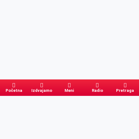
Početna
Izdvajamo
Meni
Radio
Pretraga
Pretraga
Kategorije