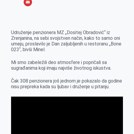
o
e
k
b
h
X
o
n
e
e
a
E
k
g
d
r
t
m
e
I
s
a
Udruženje penzionera MZ „Dositej Obradović“ iz
r
n
A
i
Zrenjanina, na sebi svojstven način, kako to samo oni
umeju, proslavilo je Dan zaljubljenih u restoranu „Bone
p
l
023“, bivši Minel.
p
Mi smo zabeležili deo atmosfere i popričali sa
sugrađanima koji imaju najviše životnog iskustva.
Čak 308 penzionera još jednom je pokazalo da godine
nisu prepreka kada su ljubav i druženje u pitanju.