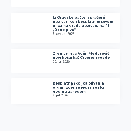
Iz Gradske bašte ispraćeni
pozivari koji besplatnim pivom
ulicama grada pozivaju na 41.
„Dane piva“
5. avgust 2026.
Zrenjaninac Vojin Medarević
novi košarkaš Crvene zvezde
30. jul 2026.
Besplatna školica plivanja
organizuje se jedanaestu
godinu zaredom
8. jul 2026.