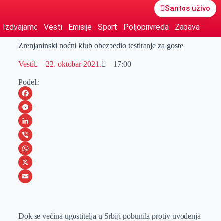
Santos uživo
Izdvajamo
Vesti
Emisije
Sport
Poljoprivreda
Zabava
Zrenjaninski noćni klub obezbedio testiranje za goste
Vesti
22. oktobar 2021.
17:00
Podeli:
F
a
M
c
e
L
e
s
i
V
b
s
n
i
W
o
e
k
b
h
X
o
n
e
e
a
E
k
g
d
r
t
m
Dok se većina ugostitelja u Srbiji pobunila protiv uvođenja
e
I
s
a