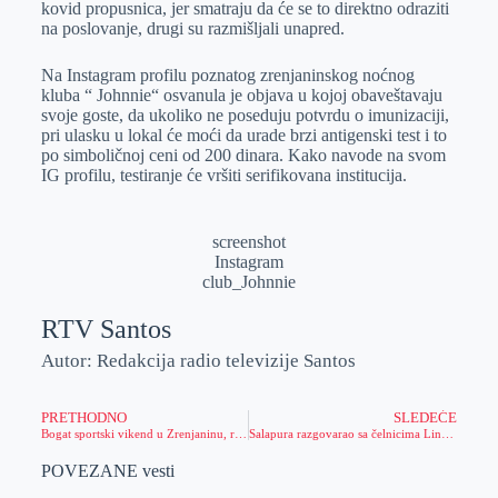
kovid propusnica, jer smatraju da će se to direktno odraziti
r
n
A
i
na poslovanje, drugi su razmišljali unapred.
p
l
Na Instagram profilu poznatog zrenjaninskog noćnog
p
kluba “ Johnnie“ osvanula je objava u kojoj obaveštavaju
svoje goste, da ukoliko ne poseduju potvrdu o imunizaciji,
pri ulasku u lokal će moći da urade brzi antigenski test i to
po simboličnoj ceni od 200 dinara. Kako navode na svom
IG profilu, testiranje će vršiti serifikovana institucija.
screenshot
Instagram
club_Johnnie
RTV Santos
Autor: Redakcija radio televizije Santos
PRETHODNO
SLEDEĆE
Bogat sportski vikend u Zrenjaninu, rukometne utakmice prednjače
Salapura razgovarao sa čelnicima Ling Longa
POVEZANE vesti