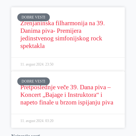
DOBRE VESTI
Zrenjaninska filharmonija na 39.
Danima piva- Premijera
jedinstvenog simfonijskog rock
spektakla
11. avgust 2024.
23:50
DOBRE VESTI
Pretposlednje veče 39. Dana piva –
Koncert „Bajage i Instruktora“ i
napeto finale u brzom ispijanju piva
11. avgust 2024.
03:20