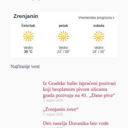
Najčitanije vesti
Iz Gradske bašte ispraćeni pozivari
koji besplatnim pivom ulicama
grada pozivaju na 41. „Dane piva“
5. avgust 2026.
„Zrenjanin zove“
5. avgust 2026.
Deo naselja Duvanika bez vode