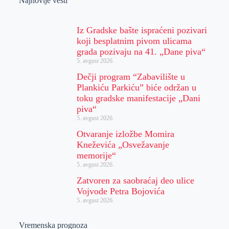
Najnovije vesti
Iz Gradske bašte ispraćeni pozivari
koji besplatnim pivom ulicama
grada pozivaju na 41. „Dane piva“
5. avgust 2026.
Dečji program “Zabavilište u
Plankiću Parkiću” biće održan u
toku gradske manifestacije „Dani
piva“
5. avgust 2026.
Otvaranje izložbe Momira
Kneževića „Osvežavanje
memorije“
5. avgust 2026.
Zatvoren za saobraćaj deo ulice
Vojvode Petra Bojovića
5. avgust 2026.
Vremenska prognoza