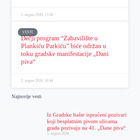
5. avgust 2026.
13:36
VESTI
Dečji program “Zabavilište u
Plankiću Parkiću” biće održan u
toku gradske manifestacije „Dani
piva“
5. avgust 2026.
10:44
Najnovije vesti
Iz Gradske bašte ispraćeni pozivari
koji besplatnim pivom ulicama
grada pozivaju na 41. „Dane piva“
5. avgust 2026.