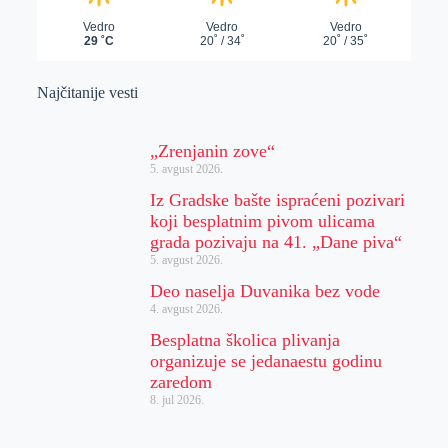
Najčitanije vesti
„Zrenjanin zove“
5. avgust 2026.
Iz Gradske bašte ispraćeni pozivari
koji besplatnim pivom ulicama
grada pozivaju na 41. „Dane piva“
5. avgust 2026.
Deo naselja Duvanika bez vode
4. avgust 2026.
Besplatna školica plivanja
organizuje se jedanaestu godinu
zaredom
8. jul 2026.