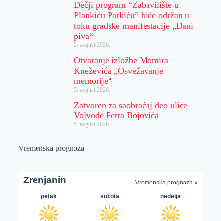
Dečji program “Zabavilište u
Plankiću Parkiću” biće održan u
toku gradske manifestacije „Dani
piva“
5. avgust 2026.
Otvaranje izložbe Momira
Kneževića „Osvežavanje
memorije“
5. avgust 2026.
Zatvoren za saobraćaj deo ulice
Vojvode Petra Bojovića
5. avgust 2026.
Vremenska prognoza