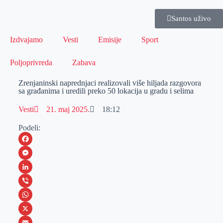
Santos uživo
Izdvajamo
Vesti
Emisije
Sport
Poljoprivreda
Zabava
Zrenjaninski naprednjaci realizovali više hiljada razgovora
sa građanima i uredili preko 50 lokacija u gradu i selima
Vesti
21. maj 2025.
18:12
Podeli:
F
a
M
c
e
L
e
s
i
V
b
s
n
i
W
o
e
k
b
h
X