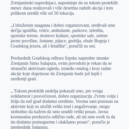
Zrenjaninski naprednjaci, napominju da su tokom proteklih
mesec dana realizovali i više desetina radnih akcija i tom
prilikom uredili više od 50 lokacija.
„Udruženim snagama i dobro organizovani, sređivali smo
dečija igrališta, vrtiće, ambulante, parkove, izletišta,
sportske terene, domove kulture, sportske sale, zelene
javne površine, fontane, pijace, groblja, obale Begeja i
Gradskog jezera, ali i šetališta“, poručili su oni.
Predsednik Gradskog odbora Srpske napredne stranke
Zrenjanin Simo Salapura, ovim povodom je rekao da se
stranački aktivizam ogleda, između ostalog i kroz radne
akcije koje doprinose da Zrenjanin bude još lepši i
uređeniji grad.
„ Tokom proteklih nedelja pokazali smo, pre svega
solidarnost i posvećenost, dobru organizaciju ,čvrstu volju i
želju da naš grad dodatno uredimo. Veoma sam ponosan na
aktiviste koji su uložili veliki trud i angažovanje, mogu
slobodno da kažem da smo uradili veliki posao. Javna
komunalna preduzeća odlično rade, ali mi smo uvek tu da
im dodatno pomognemo i olakšamo posao“, poručio je
predsednik Salapura.