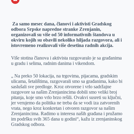
o
n
e
e
a
E
k
g
d
r
t
m
Za samo mesec dana, članovi i aktivisti Gradskog
e
I
s
a
odbora Srpske napredne stranke Zrenjanin,
r
n
A
i
organizovali su više od 50 informativnih štandova u
okviru kojih su obavili nekoliko hiljada razgovora, ali i
p
l
istovremeno realizovali više desetina radnih akcija.
p
Više stotina članova i aktivista razgovaralo je sa građanima
u gradu i selima, radnim danima i vikendom.
„ Na preko 50 lokacija, na trgovima, pijacama, gradskim
ulicama, šetalištima, razgovarali smo sa građanima, kako bi
saslušali sve predloge. Kroz otvorene i vrlo sadržajne
razgovore sa našim Zrenjanincima dobili smo veliki broj
pitanja, koje smo vrlo brzo rešili. Ovakvi susreti su ključni,
jer verujemo da politika ne treba da se vodi iza zatvorenih
vrata, nego kroz konkretan i otvoren razgovor sa našim
Zrenjanincima. Radimo u interesu naših građana i pružamo
im podršku svih 365 dana u godini“, kažu iz zrenjaninskog
Gradskog odbora.