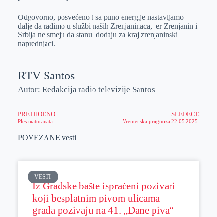
Odgovorno, posvećeno i sa puno energije nastavljamo
dalje da radimo u službi naših Zrenjaninaca, jer Zrenjanin i
Srbija ne smeju da stanu, dodaju za kraj zrenjaninski
naprednjaci.
RTV Santos
Autor: Redakcija radio televizije Santos
PRETHODNO
SLEDEĆE
Ples maturanata
Vremenska prognoza 22.05.2025.
POVEZANE vesti
VESTI
Iz Gradske bašte ispraćeni pozivari
koji besplatnim pivom ulicama
grada pozivaju na 41. „Dane piva“