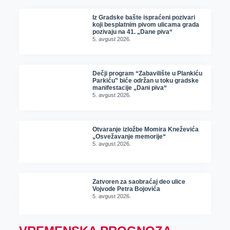
Iz Gradske bašte ispraćeni pozivari
koji besplatnim pivom ulicama grada
pozivaju na 41. „Dane piva“
5. avgust 2026.
Dečji program “Zabavilište u Plankiću
Parkiću” biće održan u toku gradske
manifestacije „Dani piva“
5. avgust 2026.
Otvaranje izložbe Momira Kneževića
„Osvežavanje memorije“
5. avgust 2026.
Zatvoren za saobraćaj deo ulice
Vojvode Petra Bojovića
5. avgust 2026.