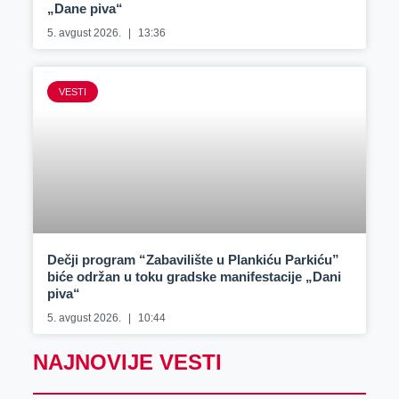
„Dane piva“
5. avgust 2026.
13:36
VESTI
Dečji program “Zabavilište u Plankiću Parkiću”
biće održan u toku gradske manifestacije „Dani
piva“
5. avgust 2026.
10:44
NAJNOVIJE VESTI