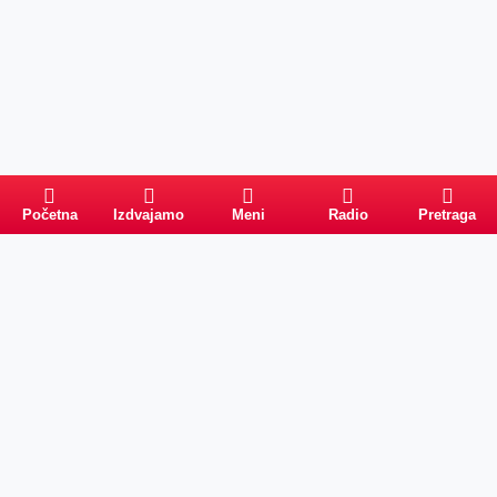
Početna
Izdvajamo
Meni
Radio
Pretraga
Pretraga
Kategorije
Ostalo
Naslovna