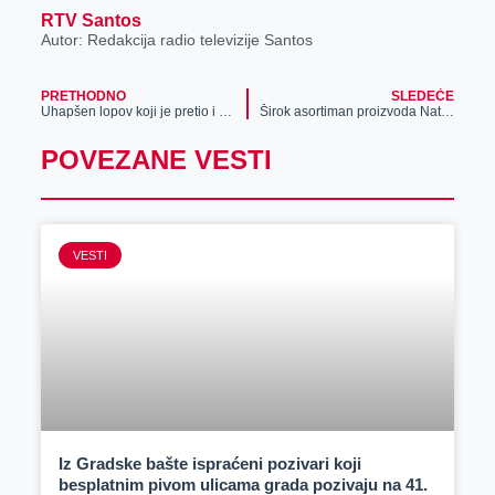
RTV Santos
Autor: Redakcija radio televizije Santos
PRETHODNO
SLEDEĆE
Uhapšen lopov koji je pretio i vređao poljočuvare, dok je krao sa tuđe njive
Širok asortiman proizvoda Nataše Božić
POVEZANE VESTI
VESTI
Iz Gradske bašte ispraćeni pozivari koji
besplatnim pivom ulicama grada pozivaju na 41.