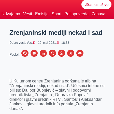
Santos uživo
Izdvajamo
Vesti
Emisije
Sport
Poljoprivreda
Zabava
Zrenjaninski mediji nekad i sad
Dobre vesti
,
Vesti
12. maj 2021.
18:38
F
M
L
V
W
X
E
Podeli:
a
e
i
i
h
m
c
s
n
b
a
a
e
s
k
e
t
i
U Kulurnom centru Zrenjanina održana je tribina
b
e
e
r
s
l
“Zrenjaninski mediji, nekad i sad”. Učesnici tribine su
o
n
d
A
bili su: Dalibor Bubnjević – glavni i odgovorni
urednik lista „ Zrenjanin“, Dubravka Popović –
o
g
I
p
direktor i glavni urednik RTV „ Santos“ i Aleksandar
k
e
n
p
Jankov – glavni urednik info portala „Zrenjanin
danas“.
r