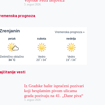
Vojvode Petra Bojovića
5. avgust 2026.
remenska prognoza
ajčitanije vesti
Iz Gradske bašte ispraćeni pozivari
koji besplatnim pivom ulicama
grada pozivaju na 41. „Dane piva“
5. avgust 2026.