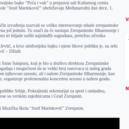
nijske bajke “Peća i vuk” u prepunoj sali Kulturnog centra
škole “Josif Marinković” obeležavaju Međunarodni dan dece, 1.
V
in izvođenja izazvali su veliko interesovanje mlade zrenjaninske
ena još jednim. To znači da će nastupu Zrenjaninske filharmonije i
ro tri hiljade naših najmlađih sugrađana, pretežno učenika
vtić, a kroz simfonijsku bajku i njene likove publiku je, na sebi
vić – Džudi.
 Simo Salapura, koji je bio u društvu direktora Zrenjaninske
gađaja i mogućnost da se veliki broj osnovaca iz našeg grada
 njihovom uzrastu, ali i radom Zrenjaninske filharmonije, kao
ut, organizuje profesionalnu koncertnu sezonu u našem gradu.
N
publike Srbije, Pokrajinski sekretarijat za sport i omladinu,
dnose sa verskim zajednicama i Grad Zrenjanin.
a i Muzička škola “Josif Marinković” Zrenjanin.