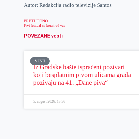
Autor: Redakcija radio televizije Santos
PRETHODNO
Prvi festival na korak od vas
POVEZANE vesti
VESTI
Iz Gradske bašte ispraćeni pozivari
koji besplatnim pivom ulicama grada
pozivaju na 41. „Dane piva“
5. avgust 2026.
13:36