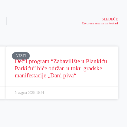
SLEDEĆE
Otvorena sezona na Peskari
VESTI
Dečji program “Zabavilište u Plankiću
Parkiću” biće održan u toku gradske
manifestacije „Dani piva“
5. avgust 2026.
10:44