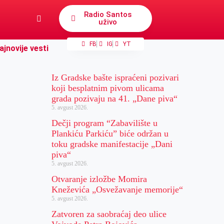
Radio Santos
uživo
FB
IG
YT
ajnovije vesti
Iz Gradske bašte ispraćeni pozivari
koji besplatnim pivom ulicama
grada pozivaju na 41. „Dane piva“
5. avgust 2026.
Dečji program “Zabavilište u
Plankiću Parkiću” biće održan u
toku gradske manifestacije „Dani
piva“
5. avgust 2026.
Otvaranje izložbe Momira
Kneževića „Osvežavanje memorije“
5. avgust 2026.
Zatvoren za saobraćaj deo ulice