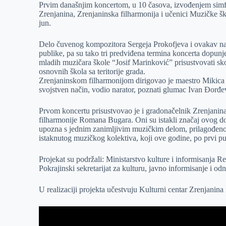
Prvim današnjim koncertom, u 10 časova, izvođenjem simfo
e
I
s
a
Zrenjanina, Zrenjaninska filharmonija i učenici Muzičke 
r
n
A
i
jun.
p
l
Delo čuvenog kompozitora Sergeja Prokofjeva i ovakav nač
p
publike, pa su tako tri predviđena termina koncerta dopunj
mladih muzičara škole “Josif Marinković” prisustvovati sko
osnovnih škola sa teritorije grada.
Zrenjaninskom filharmonijom dirigovao je maestro Mikica Je
svojstven način, vodio narator, poznati glumac Ivan Đorđe
Prvom koncertu prisustvovao je i gradonačelnik Zrenjanina
filharmonije Romana Bugara. Oni su istakli značaj ovog do
upozna s jednim zanimljivim muzičkim delom, prilagođenom
istaknutog muzičkog kolektiva, koji ove godine, po prvi p
Projekat su podržali: Ministarstvo kulture i informisanja Re
Pokrajinski sekretarijat za kulturu, javno informisanje i o
U realizaciji projekta učestvuju Kulturni centar Zrenjanin