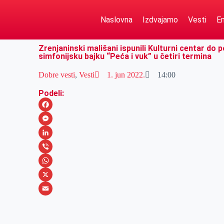
Naslovna
Izdvajamo
Vesti
Em
Zrenjaninski mališani ispunili Kulturni centar do 
simfonijsku bajku “Peća i vuk” u četiri termina
Dobre vesti
,
Vesti
1. jun 2022.
14:00
Podeli:
F
a
M
c
e
L
e
s
i
V
b
s
n
i
W
o
e
k
b
h
X
o
n
e
e
a
E
k
g
d
r
t
m