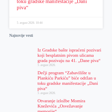
toku gradske manifestacije „Dani
piva“
5. avgust 2026.
10:44
Najnovije vesti
Iz Gradske bašte ispraćeni pozivari
koji besplatnim pivom ulicama
grada pozivaju na 41. „Dane piva“
5. avgust 2026.
Dečji program “Zabavilište u
Plankiću Parkiću” biće održan u
toku gradske manifestacije „Dani
piva“
5. avgust 2026.
Otvaranje izložbe Momira
Kneževića „Osvežavanje
memorije“