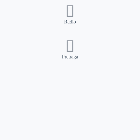
Radio
Pretraga
Pretraga
Kategorije
Ostalo
Naslovna