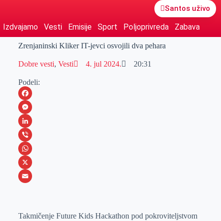
Santos uživo
Izdvajamo
Vesti
Emisije
Sport
Poljoprivreda
Zabava
Zrenjaninski Kliker IT-jevci osvojili dva pehara
Dobre vesti
,
Vesti
4. jul 2024.
20:31
Podeli:
F
a
M
c
e
L
e
s
i
V
b
s
n
i
W
o
e
k
b
h
X
o
n
e
e
a
E
k
g
d
r
t
m
Takmičenje Future Kids Hackathon pod pokroviteljstvom
e
I
s
a