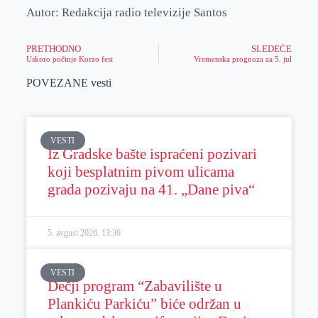
Autor: Redakcija radio televizije Santos
PRETHODNO
SLEDEĆE
Uskoro počinje Korzo fest
Vremenska prognoza za 5. jul
POVEZANE vesti
VESTI
Iz Gradske bašte ispraćeni pozivari
koji besplatnim pivom ulicama
grada pozivaju na 41. „Dane piva“
5. avgust 2026.
13:36
VESTI
Dečji program “Zabavilište u
Plankiću Parkiću” biće održan u