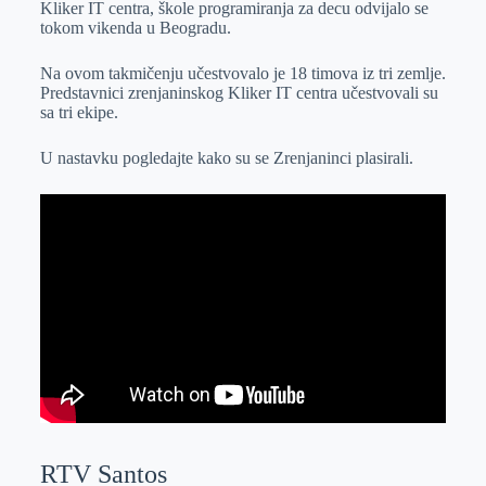
Kliker IT centra, škole programiranja za decu odvijalo se
r
n
A
i
tokom vikenda u Beogradu.
p
l
Na ovom takmičenju učestvovalo je 18 timova iz tri zemlje.
p
Predstavnici zrenjaninskog Kliker IT centra učestvovali su
sa tri ekipe.
U nastavku pogledajte kako su se Zrenjaninci plasirali.
RTV Santos