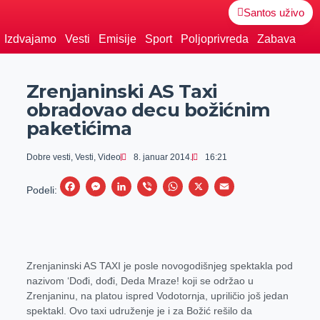
Santos uživo
Izdvajamo
Vesti
Emisije
Sport
Poljoprivreda
Zabava
Zrenjaninski AS Taxi
obradovao decu božićnim
paketićima
Dobre vesti
,
Vesti
,
Video
8. januar 2014.
16:21
F
M
L
V
W
X
E
Podeli:
a
e
i
i
h
m
c
s
n
b
a
a
e
s
k
e
t
i
Zrenjaninski AS TAXI je posle novogodišnjeg spektakla pod
b
e
e
r
s
l
nazivom ‘Dođi, dođi, Deda Mraze! koji se održao u
o
n
d
A
Zrenjaninu, na platou ispred Vodotornja, upriličio još jedan
o
g
I
p
spektakl. Ovo taxi udruženje je i za Božić rešilo da