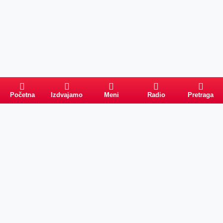
Početna
Izdvajamo
Meni
Radio
Pretraga
Pretraga
Kategorije
Ostalo
Naslovna