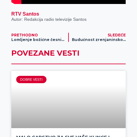
RTV Santos
Autor: Redakcija radio televizije Santos
PRETHODNO
SLEDEĆE
Lomljenje božićne česnice u Uspenskom hramu
Budućnost zrenjaninskog rukometa
POVEZANE VESTI
DOBRE VESTI