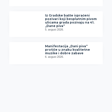
Iz Gradske bašte ispraćeni
pozivari koji besplatnim pivom
ulicama grada pozivaju na 41.
„Dane piva“
5. avgust 2026.
Manifestacija „Dani piva“
protiče u znaku kvalitetne
muzike i dobre zabave
6. avgust 2026.