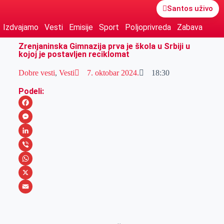
Santos uživo
Izdvajamo
Vesti
Emisije
Sport
Poljoprivreda
Zabava
Zrenjaninska Gimnazija prva je škola u Srbiji u
kojoj je postavljen reciklomat
Dobre vesti
,
Vesti
7. oktobar 2024.
18:30
Podeli:
F
a
M
c
e
L
e
s
i
V
b
s
n
i
W
o
e
k
b
h
X
o
n
e
e
a
E
k
g
d
r
t
m