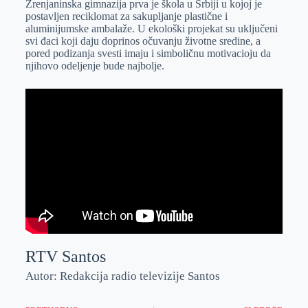
Zrenjaninska gimnazija prva je škola u Srbiji u kojoj je
e
I
s
a
postavljen reciklomat za sakupljanje plastične i
r
n
A
i
aluminijumske ambalaže. U ekološki projekat su uključeni
svi đaci koji daju doprinos očuvanju životne sredine, a
p
l
pored podizanja svesti imaju i simboličnu motivacioju da
p
njihovo odeljenje bude najbolje.
RTV Santos
Autor: Redakcija radio televizije Santos