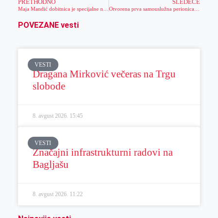
PRETHODNO
SLEDEĆE
Maja Mandić dobitnica je specijalne nagrade Politikinog zabavnika
Otvorena prva samouslužna perionica pasa u gradu
POVEZANE vesti
VESTI
Dragana Mirković večeras na Trgu
slobode
8. avgust 2026.
15:45
VESTI
Značajni infrastrukturni radovi na
Bagljašu
8. avgust 2026.
11:22