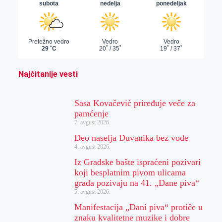
Najčitanije vesti
Sasa Kovačević priređuje veče za
pamćenje
7. avgust 2026.
Deo naselja Duvanika bez vode
4. avgust 2026.
Iz Gradske bašte ispraćeni pozivari
koji besplatnim pivom ulicama
grada pozivaju na 41. „Dane piva“
5. avgust 2026.
Manifestacija „Dani piva“ protiče u
znaku kvalitetne muzike i dobre