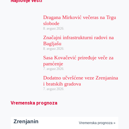
Najnovije vesti
Dragana Mirković večeras na Trgu
slobode
8. avgust 2026.
Značajni infrastrukturni radovi na
Bagljašu
8. avgust 2026.
Sasa Kovačević priređuje veče za
pamćenje
7. avgust 2026.
Dodatno učvršćene veze Zrenjanina
i bratskih gradova
7. avgust 2026.
Vremenska prognoza