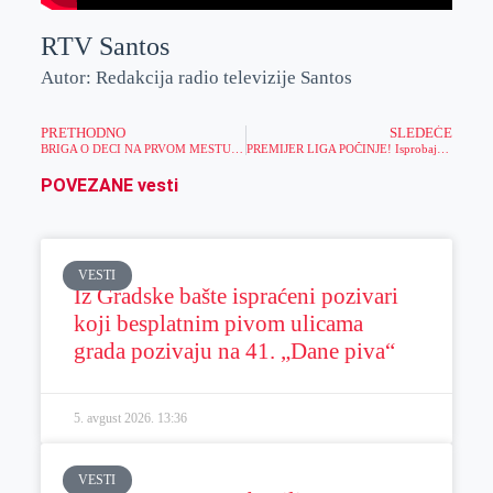
RTV Santos
Autor: Redakcija radio televizije Santos
PRETHODNO
SLEDEĆE
BRIGA O DECI NA PRVOM MESTU: Meridian fodacija donirala klima uređaje Univerzitetskoj klinici u Tiršovoj
PREMIJER LIGA POČINJE! Isprobaj BET BOOST, a ovog vikenda čeka te i 100% CASHBACK
POVEZANE vesti
VESTI
Iz Gradske bašte ispraćeni pozivari
koji besplatnim pivom ulicama
grada pozivaju na 41. „Dane piva“
5. avgust 2026.
13:36
VESTI