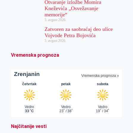
Otvaranje izložbe Momira
Kneževića „Osvežavanje
memorije“
5. avgust 2026.
Zatvoren za saobraćaj deo ulice
Vojvode Petra Bojovića
5. avgust 2026.
Vremenska prognoza
Najčitanije vesti