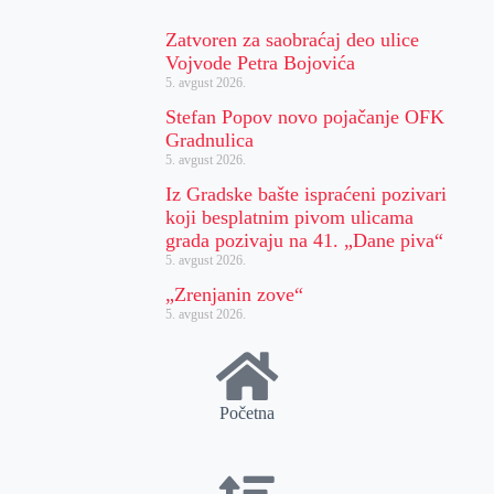
Zatvoren za saobraćaj deo ulice
Vojvode Petra Bojovića
5. avgust 2026.
Stefan Popov novo pojačanje OFK
Gradnulica
5. avgust 2026.
Iz Gradske bašte ispraćeni pozivari
koji besplatnim pivom ulicama
grada pozivaju na 41. „Dane piva“
5. avgust 2026.
„Zrenjanin zove“
5. avgust 2026.
Početna