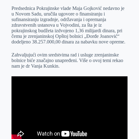
Predsednica Pokrajinske vlade Maja Gojković nedavno je
u Novom Sadu, uručila ugovore o finansiranju i
sufinansiranju izgradnje, održavanja i opremanja
zdravstvenih ustanova u Vojvodini, za šta je iz
pokrajinskog budžeta izdvojeno 1,36 milijardi dinara, pri
čemu je zrenjaninskoj Opštoj bolnici „Đorđe Joanović“
dodeljeno 38.257.000,00 dinara za nabavku nove opreme.
Zahvaljujući ovim sredstvima rad i usluge zrenjaninske
bolnice biće značajno unapređeni. Više o ovoj temi rekao
nam je dr Vanja Kunkin.