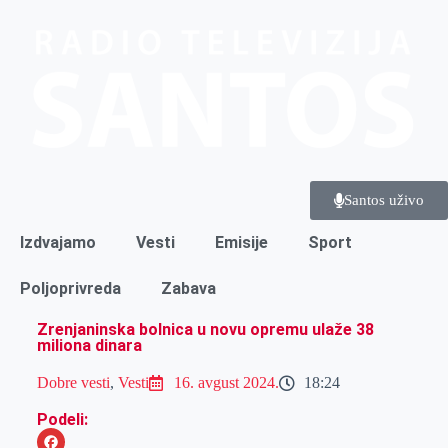
Santos uživo
Izdvajamo
Vesti
Emisije
Sport
Poljoprivreda
Zabava
Zrenjaninska bolnica u novu opremu ulaže 38
miliona dinara
Dobre vesti
,
Vesti
16. avgust 2024.
18:24
Podeli: