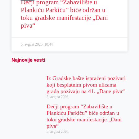
Dečji program “Zabavilište u
Plankiću Parkiću” biće održan u
toku gradske manifestacije „Dani
piva“
5. avgust 2026.
10:44
Najnovije vesti
Iz Gradske bašte ispraćeni pozivari
koji besplatnim pivom ulicama
grada pozivaju na 41. „Dane piva“
5. avgust 2026.
Dečji program “Zabavilište u
Plankiću Parkiću” biće održan u
toku gradske manifestacije „Dani
piva“
5. avgust 2026.