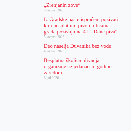
„Zrenjanin zove“
5. avgust 2026.
Iz Gradske bašte ispraćeni pozivari
koji besplatnim pivom ulicama
grada pozivaju na 41. „Dane piva“
5. avgust 2026.
Deo naselja Duvanika bez vode
4. avgust 2026.
Besplatna školica plivanja
organizuje se jedanaestu godinu
zaredom
8. jul 2026.