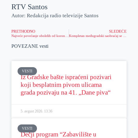
RTV Santos
Autor: Redakcija radio televizije Santos
PRETHODNO
SLEDEĆE
Najveće povećanje obolelih od koronavirusa
Kompletan međugradski saobraćaj se obustavlja, izmenjen gradski i prigradski
POVEZANE vesti
VESTI
Iz Gradske bašte ispraćeni pozivari
koji besplatnim pivom ulicama
grada pozivaju na 41. „Dane piva“
5. avgust 2026.
13:36
VESTI
Dečji program “Zabavilište u