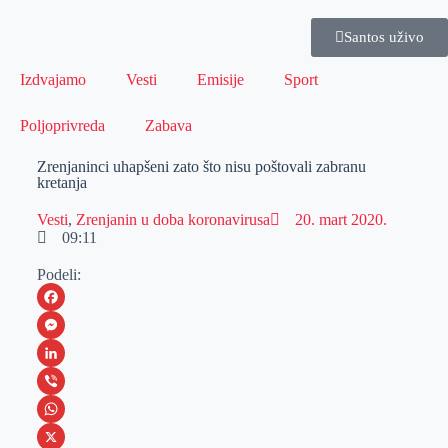
Santos uživo
Izdvajamo
Vesti
Emisije
Sport
Poljoprivreda
Zabava
Zrenjaninci uhapšeni zato što nisu poštovali zabranu
kretanja
Vesti
,
Zrenjanin u doba koronavirusa
20. mart 2020.
09:11
Podeli:
F
a
M
c
e
L
e
s
i
V
b
s
n
i
W