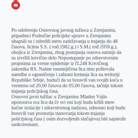
o
e
k
b
h
X
o
n
e
e
a
E
k
g
d
r
t
m
Po odobrenju Osnovnog javnog tužioca u Zrenjaninu,
e
I
s
a
pripadnici Područne policijske uprave u Zrenjaninu
r
n
A
i
uhapsili su i odredili meru zadržavanja u trajanju do 48
časova, licima S.S. ( rođ.1982.g.) i S.M.( rođ.1959.g.),
p
l
obojica iz Zrenjanina, zbog postojanja osnova sumnje da
p
su izvršili krivično delo Nepostupanje po zdravstvenim
propisima za vreme epidemije iz čl.248 Krivičnog
zakonika RS. Naime osumnjičena lica nisu poštovala
naredbu o ograničenju i zabrani kretanja lica na teritoriji
Republike Srbije, budući da su boravili van svojih kuća u
vremenu od 20,00 časova do 05,00 časova, tačnije tokom
trajanja policijskog časa.
Osnovni javni tužilac u Zrenjaninu Mladen Vujin
upozorava sva lica da će svi oni koji budu kršili mere
kućne izolacije i zdravstvenog nadzora, odnosno koji budu
boravili van prostorija stanovanja tokom trajanja
policijskog časa ( osim dozvoljenih slučajeva) biti najstrože
sankcionisani.