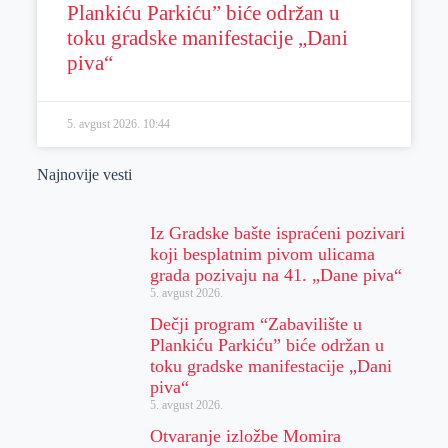
Plankiću Parkiću” biće održan u
toku gradske manifestacije „Dani
piva“
5. avgust 2026.
10:44
Najnovije vesti
Iz Gradske bašte ispraćeni pozivari
koji besplatnim pivom ulicama
grada pozivaju na 41. „Dane piva“
5. avgust 2026.
Dečji program “Zabavilište u
Plankiću Parkiću” biće održan u
toku gradske manifestacije „Dani
piva“
5. avgust 2026.
Otvaranje izložbe Momira