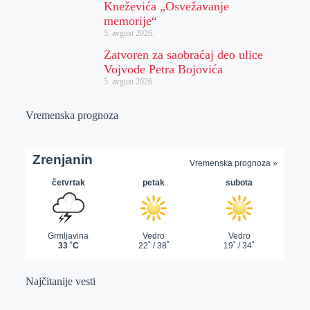
Kneževića „Osvežavanje
memorije“
5. avgust 2026.
Zatvoren za saobraćaj deo ulice
Vojvode Petra Bojovića
5. avgust 2026.
Vremenska prognoza
Najčitanije vesti