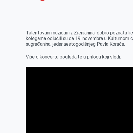
o
n
e
e
a
E
k
g
d
r
t
m
e
I
s
a
r
n
A
i
Talentovani muzičari iz Zrenjanina, dobro poznata li
kolegama odlučili su da 19. novembra u Kulturnom c
p
l
sugrađanina, jedanaestogodišnjeg Pavla Koraća.
p
Više o koncertu pogledajte u prilogu koji sledi.