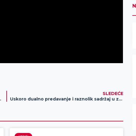
N
SLEDEĆE
, prinosi prepolovljeni
Uskoro dualno predavanje i raznolik sadržaj u zrenjaninskom Muzeju