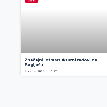
VESTI
Značajni infrastrukturni radovi na
Bagljašu
8. avgust 2026.
11:22