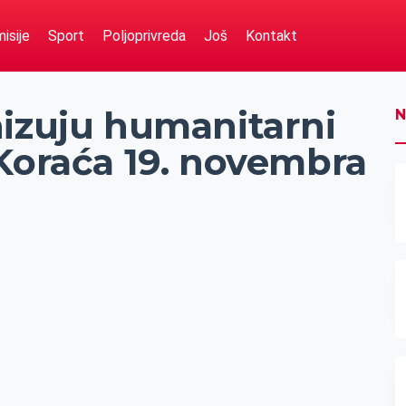
isije
Sport
Poljoprivreda
Još
Kontakt
nizuju humanitarni
N
 Koraća 19. novembra