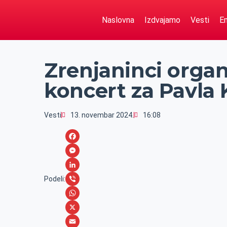
Naslovna
Izdvajamo
Vesti
Em
Zrenjaninci orga
koncert za Pavla
Vesti
13. novembar 2024.
16:08
F
a
M
c
e
L
Podeli:
e
s
i
V
b
s
n
i
W
o
e
k
b
h
X