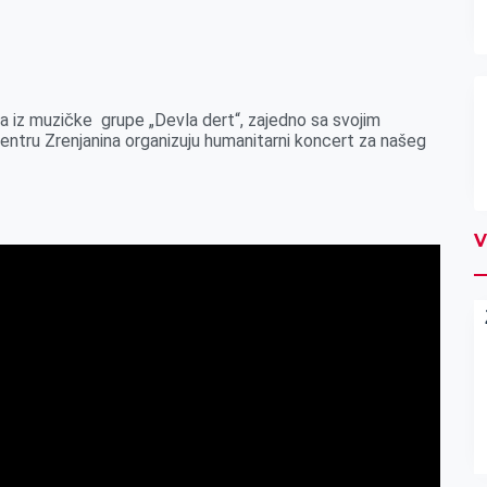
ca iz muzičke grupe „Devla dert“, zajedno sa svojim
entru Zrenjanina organizuju humanitarni koncert za našeg
V