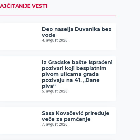
AJČITANIJE VESTI
Deo naselja Duvanika bez
vode
4. avgust 2026.
Iz Gradske bašte ispraćeni
pozivari koji besplatnim
pivom ulicama grada
pozivaju na 41. „Dane
piva“
5. avgust 2026.
Sasa Kovačević priređuje
veče za pamćenje
7. avgust 2026.