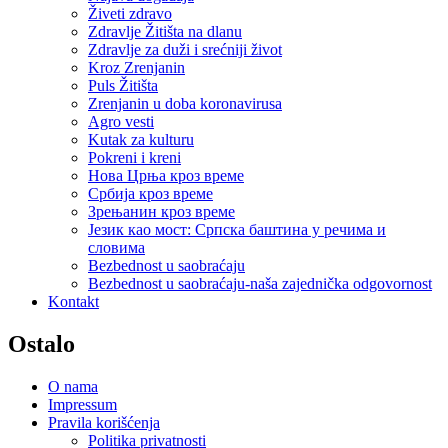
Živeti zdravo
Zdravlje Žitišta na dlanu
Zdravlje za duži i srećniji život
Kroz Zrenjanin
Puls Žitišta
Zrenjanin u doba koronavirusa
Agro vesti
Kutak za kulturu
Pokreni i kreni
Нова Црња кроз време
Србија кроз време
Зрењанин кроз време
Језик као мост: Српска баштина у речима и
словима
Bezbednost u saobraćaju
Bezbednost u saobraćaju-naša zajednička odgovornost
Kontakt
Ostalo
O nama
Impressum
Pravila korišćenja
Politika privatnosti