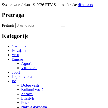
Sva prava zadržana © 2026 RTV Santos | Izrada:
dimano.rs
Pretraga
Pretraga
Kategorije
Naslovna
Izdvajamo
Vesti
Emisije
Agročas
Vikendica
Sport
Poljoprivreda
Još
Dobre vesti
Kulturni vodič
Zabava
Lifestyle
Posao
Najava događaja