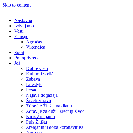
Skip to content
Naslovna
Izdvajamo
Vesti
Emisije
Agročas
Vikendica
Sport
Poljoprivreda
Još
Dobre vesti
Kulturni vodič
Zabava
Lifestyle
Posao
Najava događaja
Živeti zdravo
Zdravlje Žitišta na dlanu
Zdravlje za duži i srećniji život
Kroz Zrenjanin
Puls Žitišta
Zrenjanin u doba koronavirusa
Agro vesti