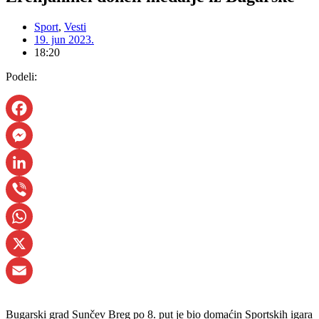
Sport
,
Vesti
19. jun 2023.
18:20
Podeli:
Facebook
Messenger
LinkedIn
Viber
WhatsApp
X
Email
Bugarski grad Sunčev Breg po 8. put je bio domaćin Sportskih igara