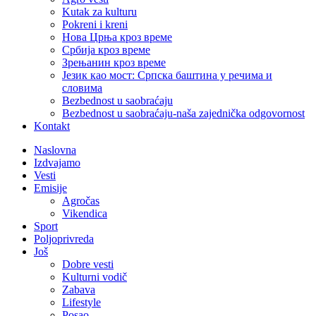
Kutak za kulturu
Pokreni i kreni
Нова Црња кроз време
Србија кроз време
Зрењанин кроз време
Језик као мост: Српска баштина у речима и
словима
Bezbednost u saobraćaju
Bezbednost u saobraćaju-naša zajednička odgovornost
Kontakt
Naslovna
Izdvajamo
Vesti
Emisije
Agročas
Vikendica
Sport
Poljoprivreda
Još
Dobre vesti
Kulturni vodič
Zabava
Lifestyle
Posao