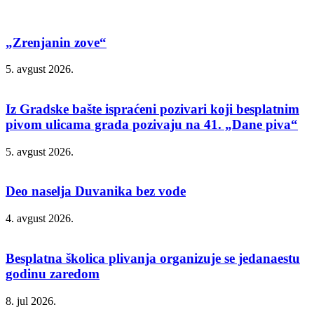
„Zrenjanin zove“
5. avgust 2026.
Iz Gradske bašte ispraćeni pozivari koji besplatnim
pivom ulicama grada pozivaju na 41. „Dane piva“
5. avgust 2026.
Deo naselja Duvanika bez vode
4. avgust 2026.
Besplatna školica plivanja organizuje se jedanaestu
godinu zaredom
8. jul 2026.