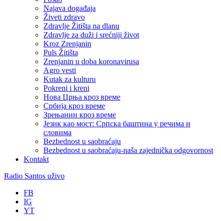
Najava događaja
Živeti zdravo
Zdravlje Žitišta na dlanu
Zdravlje za duži i srećniji život
Kroz Zrenjanin
Puls Žitišta
Zrenjanin u doba koronavirusa
Agro vesti
Kutak za kulturu
Pokreni i kreni
Нова Црња кроз време
Србија кроз време
Зрењанин кроз време
Језик као мост: Српска баштина у речима и
словима
Bezbednost u saobraćaju
Bezbednost u saobraćaju-naša zajednička odgovornost
Kontakt
Radio Santos uživo
FB
IG
YT