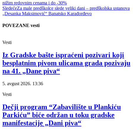
nižim redovnim cenama i do -30%
Sledeće
Za male predškolce slede veliki dani – predškolska ustanova
„Desanka Maksimović“ Banatsko Karađorđevo
POVEZANE vesti
Vesti
Iz Gradske bašte ispraćeni pozivari koji
besplatnim pivom ulicama grada pozivaju
na 41. „Dane piva“
5. avgust 2026.
13:36
Vesti
Dečji program “Zabavilište u Plankiću
Parkiću” biće održan u toku gradske
manifestacije „Dani piva“