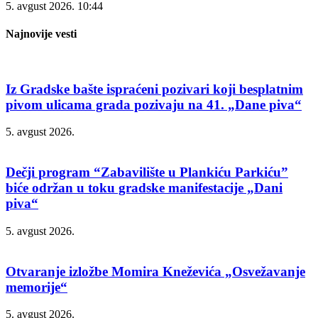
5. avgust 2026.
10:44
Najnovije vesti
Iz Gradske bašte ispraćeni pozivari koji besplatnim
pivom ulicama grada pozivaju na 41. „Dane piva“
5. avgust 2026.
Dečji program “Zabavilište u Plankiću Parkiću”
biće održan u toku gradske manifestacije „Dani
piva“
5. avgust 2026.
Otvaranje izložbe Momira Kneževića „Osvežavanje
memorije“
5. avgust 2026.