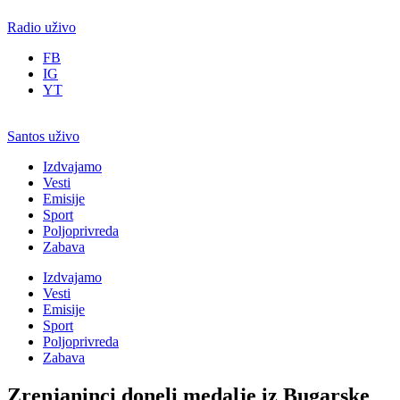
Radio uživo
FB
IG
YT
Santos uživo
Izdvajamo
Vesti
Emisije
Sport
Poljoprivreda
Zabava
Izdvajamo
Vesti
Emisije
Sport
Poljoprivreda
Zabava
Zrenjaninci doneli medalje iz Bugarske