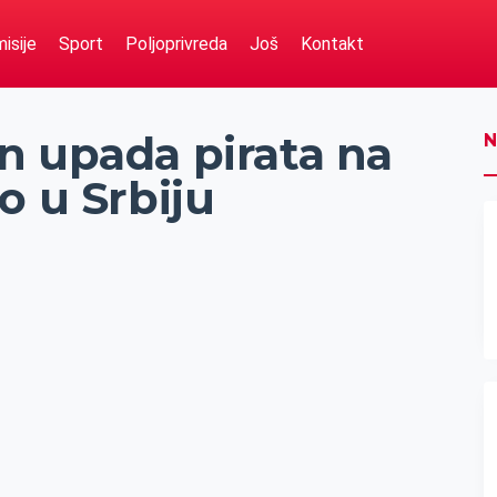
isije
Sport
Poljoprivreda
Još
Kontakt
n upada pirata na
N
o u Srbiju