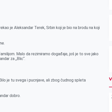
ekao je Aleksandar Terek, Srbin koji je bio na brodu na koji
ne.
 familijom. Malo da rezimiramo događaje, još je to sve jako
ndar za „Blic“.
V
lo je tu svega i pucnjave, ali zbog čudnog spleta
sandar dobro.