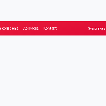
a korišćenja
Aplikacija
Kontakt
Sva prava z
Naslovna
Izdvajamo
FB
IG
YT
O nama
Vesti