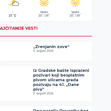
AJČITANIJE VESTI
„Zrenjanin zove“
5. avgust 2026.
Iz Gradske bašte ispraćeni
pozivari koji besplatnim
pivom ulicama grada
pozivaju na 41. „Dane
piva“
5. avgust 2026.
Deo naselja Duvanika bez