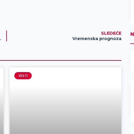
SLEDEĆE
N
nice u Zrenjaninu
Vremenska prognoza
VESTI