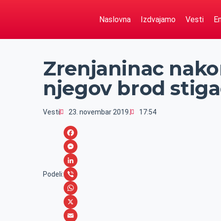
Naslovna
Izdvajamo
Vesti
Em
Zrenjaninac nako
njegov brod stiga
Vesti
23. novembar 2019.
17:54
F
a
M
c
e
L
Podeli:
e
s
i
V
b
s
n
i
W
o
e
k
b
h
X