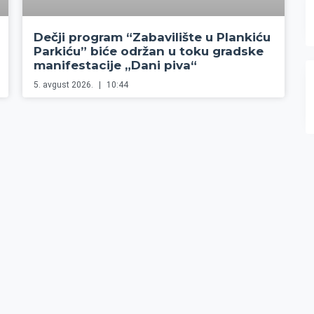
Dečji program “Zabavilište u Plankiću
Parkiću” biće održan u toku gradske
manifestacije „Dani piva“
5. avgust 2026.
10:44