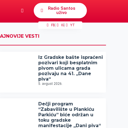
Radio Santos
uživo
FB
IG
YT
AJNOVIJE VESTI
Iz Gradske bašte ispraćeni
pozivari koji besplatnim
pivom ulicama grada
pozivaju na 41. „Dane
piva“
5. avgust 2026.
Dečji program
“Zabavilište u Plankiću
Parkiću” biće održan u
toku gradske
manifestacije „Dani piva“