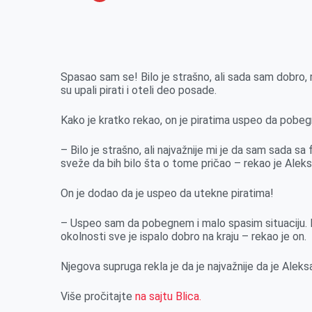
o
n
e
e
a
E
k
g
d
r
t
m
e
I
s
a
r
n
A
i
Spasao sam se! Bilo je strašno, ali sada sam dobro, r
su upali pirati i oteli deo posade.
p
l
p
Kako je kratko rekao, on je piratima uspeo da pobeg
– Bilo je strašno, ali najvažnije mi je da sam sada sa
sveže da bih bilo šta o tome pričao – rekao je Aleksa
On je dodao da je uspeo da utekne piratima!
– Uspeo sam da pobegnem i malo spasim situaciju. Bi
okolnosti sve je ispalo dobro na kraju – rekao je on.
Njegova supruga rekla je da je najvažnije da je Alek
Više pročitajte
na sajtu Blica.