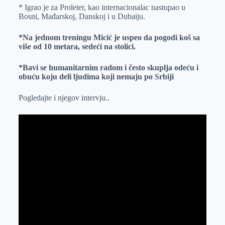
* Igrao je za Proleter, kao internacionalac nastupao u
Bosni, Mađarskoj, Danskoj i u Dubaiju.
*Na jednom treningu Micić je uspeo da pogodi koš sa
više od 10 metara, sedeći na stolici.
*Bavi se humanitarnim radom i često skuplja odeću i
obuću koju deli ljudima koji nemaju po Srbiji
Pogledajte i njegov intervju..