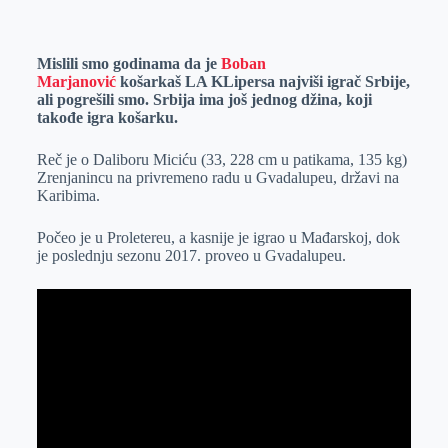
o
n
e
e
a
E
k
g
d
r
t
m
Mislili smo godinama da je
Boban
e
I
s
a
Marjanović
košarkaš LA KLipersa najviši igrač Srbije,
r
n
A
i
ali pogrešili smo. Srbija ima još jednog džina, koji
takođe igra košarku.
p
l
p
Reč je o Daliboru Miciću (33, 228 cm u patikama, 135 kg)
Zrenjanincu na privremeno radu u Gvadalupeu, državi na
Karibima.
Počeo je u Proletereu, a kasnije je igrao u Mađarskoj, dok
je poslednju sezonu 2017. proveo u Gvadalupeu.