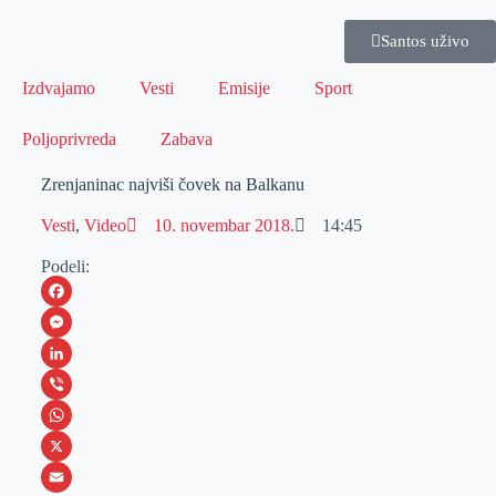
Santos uživo
Izdvajamo
Vesti
Emisije
Sport
Poljoprivreda
Zabava
Zrenjaninac najviši čovek na Balkanu
Vesti
,
Video
10. novembar 2018.
14:45
Podeli:
F
a
M
c
e
L
e
s
i
V
b
s
n
i
W
o
e
k
b
h
X