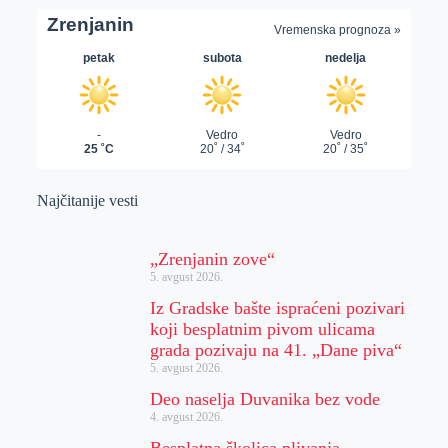
Najčitanije vesti
„Zrenjanin zove“
5. avgust 2026.
Iz Gradske bašte ispraćeni pozivari
koji besplatnim pivom ulicama
grada pozivaju na 41. „Dane piva“
5. avgust 2026.
Deo naselja Duvanika bez vode
4. avgust 2026.
Besplatna školica plivanja