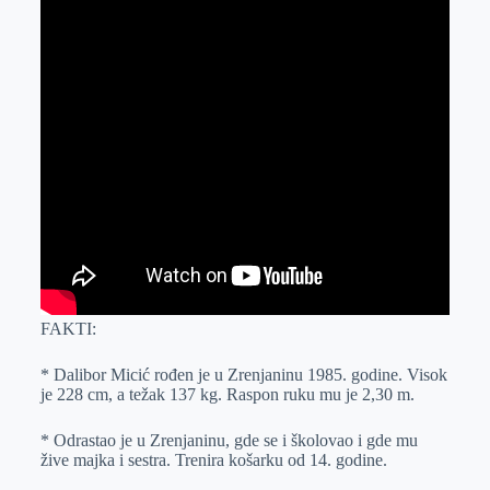
FAKTI:
* Dalibor Micić rođen je u Zrenjaninu 1985. godine. Visok
je 228 cm, a težak 137 kg. Raspon ruku mu je 2,30 m.
* Odrastao je u Zrenjaninu, gde se i školovao i gde mu
žive majka i sestra. Trenira košarku od 14. godine.