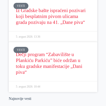
VESTI
Iz Gradske bašte ispraćeni pozivari
koji besplatnim pivom ulicama
grada pozivaju na 41. „Dane piva“
5. avgust 2026.
13:36
VESTI
Dečji program “Zabavilište u
Plankiću Parkiću” biće održan u
toku gradske manifestacije „Dani
piva“
5. avgust 2026.
10:44
Najnovije vesti