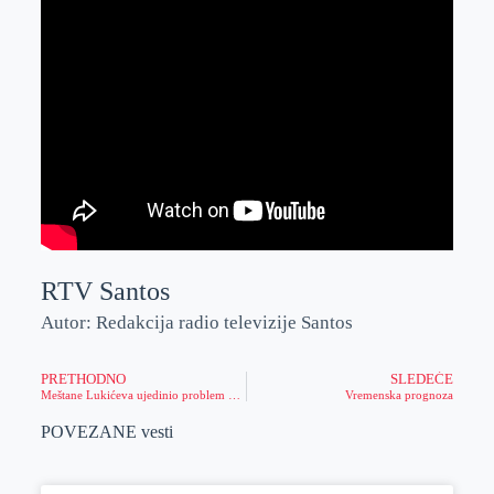
RTV Santos
Autor: Redakcija radio televizije Santos
PRETHODNO
SLEDEĆE
Meštane Lukićeva ujedinio problem koji imaju zbog firme „Vinex“
Vremenska prognoza
POVEZANE vesti