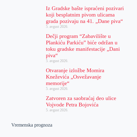
Iz Gradske bašte ispraćeni pozivari
koji besplatnim pivom ulicama
grada pozivaju na 41. „Dane piva“
5. avgust 2026.
Dečji program “Zabavilište u
Plankiću Parkiću” biće održan u
toku gradske manifestacije „Dani
piva“
5. avgust 2026.
Otvaranje izložbe Momira
Kneževića „Osvežavanje
memorije“
5. avgust 2026.
Zatvoren za saobraćaj deo ulice
Vojvode Petra Bojovića
5. avgust 2026.
Vremenska prognoza