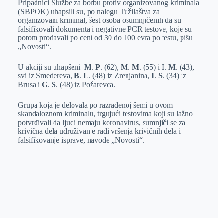
Pripadnici Službe za borbu protiv organizovanog kriminala
e
I
s
a
(SBPOK) uhapsili su, po nalogu Tužilaštva za
r
n
A
i
organizovani kriminal, šest osoba osumnjičenih da su
falsifikovali dokumenta i negativne PCR testove, koje su
p
l
potom prodavali po ceni od 30 do 100 evra po testu, pišu
p
„Novosti“.
U akciji su uhapšeni
M
.
P
. (62),
M
.
M
. (55) i
I
.
M
. (43),
svi iz Smedereva,
B
.
L
. (48) iz Zrenjanina,
I
.
S
. (34) iz
Brusa i
G
.
S
. (48) iz Požarevca.
Grupa koja je delovala po razrađenoj šemi u ovom
skandaloznom kriminalu, trgujući testovima koji su lažno
potvrđivali da ljudi nemaju koronavirus, sumnjiči se za
krivična dela udruživanje radi vršenja krivičnih dela i
falsifikovanje isprave, navode „Novosti“.