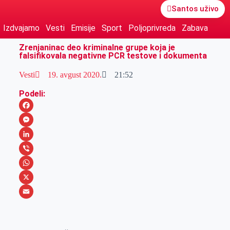
Santos uživo
Izdvajamo
Vesti
Emisije
Sport
Poljoprivreda
Zabava
Zrenjaninac deo kriminalne grupe koja je
falsifikovala negativne PCR testove i dokumenta
Vesti
19. avgust 2020.
21:52
Podeli:
F
a
M
c
e
L
e
s
i
V
b
s
n
i
W
o
e
k
b
h
X
o
n
e
e
a
E
k
g
d
r
t
m