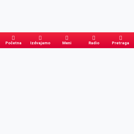
Početna
Izdvajamo
Meni
Radio
Pretraga
Pretraga
Kategorije
Ostalo
Naslovna
Izdvajamo