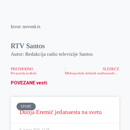
Izvor: novosti.rs
RTV Santos
Autor: Redakcija radio televizije Santos
PRETHODNO
SLEDEĆE
Pet pravila za škole
Mlekoprodukt dobitnik međunarodnog sertifikata za izvoz u Kinu i EU
POVEZANE vesti
SPORT
Dunja Eremić jedanaesta na svetu
9. avgust 2026.
13:58