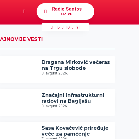
Radio Santos
uživo
FB
IG
YT
AJNOVIJE VESTI
Dragana Mirković večeras
na Trgu slobode
8. avgust 2026.
Značajni infrastrukturni
radovi na Bagljašu
8. avgust 2026.
Sasa Kovačević priređuje
veče za pamćenje