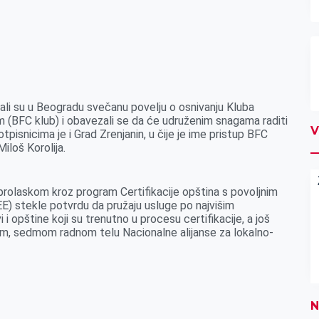
sali su u Beogradu svečanu povelju o osnivanju Kluba
m (BFC klub) i obavezali se da će udruženim snagama raditi
V
pisnicima je i Grad Zrenjanin, u čije je ime pristup BFC
iloš Korolija.
rolaskom kroz program Certifikacije opština s povoljnim
E) stekle potvrdu da pružaju usluge po najvišim
 opštine koji su trenutno u procesu certifikacije, a još
om, sedmom radnom telu Nacionalne alijanse za lokalno-
N