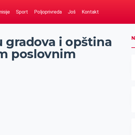
isije
Sport
Poljoprivreda
Još
Kontakt
 gradova i opština
N
im poslovnim