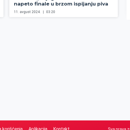
napeto finale u brzom ispijanju piva
11. avgust 2024.
03:20
a korišćenja
Aplikacija
Kontakt
Sva prava z