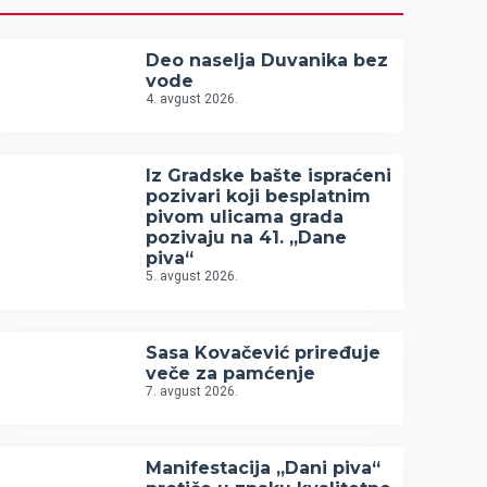
Deo naselja Duvanika bez
vode
4. avgust 2026.
Iz Gradske bašte ispraćeni
pozivari koji besplatnim
pivom ulicama grada
pozivaju na 41. „Dane
piva“
5. avgust 2026.
Sasa Kovačević priređuje
veče za pamćenje
7. avgust 2026.
Manifestacija „Dani piva“