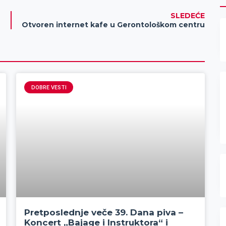
SLEDEĆE
Otvoren internet kafe u Gerontološkom centru
DOBRE VESTI
Pretposlednje veče 39. Dana piva –
Koncert „Bajage i Instruktora“ i