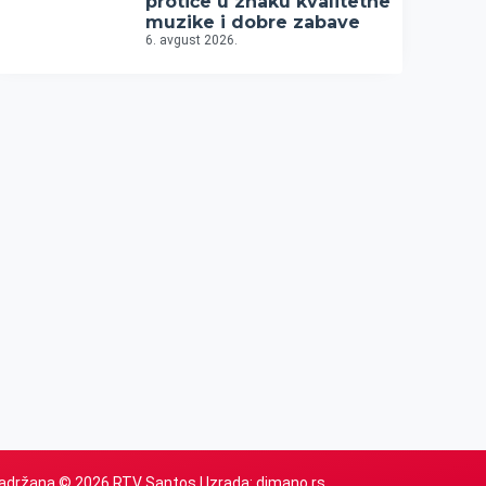
protiče u znaku kvalitetne
muzike i dobre zabave
6. avgust 2026.
adržana © 2026 RTV Santos | Izrada:
dimano.rs