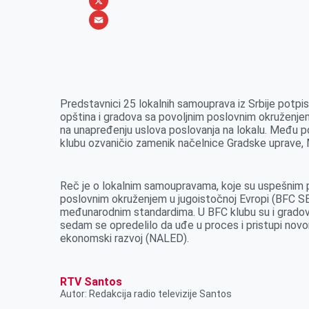
b
s
n
i
W
o
e
k
b
h
X
o
n
e
e
a
E
k
g
d
r
t
m
e
I
s
a
r
n
A
i
Predstavnici 25 lokalnih samouprava iz Srbije potpi
opština i gradova sa povoljnim poslovnim okruženje
p
l
na unapređenju uslova poslovanja na lokalu. Među pot
p
klubu ozvaničio zamenik načelnice Gradske uprave, M
Reč je o lokalnim samoupravama, koje su uspešnim p
poslovnim okruženjem u jugoistočnoj Evropi (BFC SE
međunarodnim standardima. U BFC klubu su i gradovi i
sedam se opredelilo da uđe u proces i pristupi nov
ekonomski razvoj (NALED).
RTV Santos
Autor: Redakcija radio televizije Santos