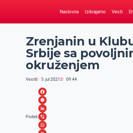
Naslovna
Izdvajamo
Vesti
Em
Zrenjanin u Klubu
Srbije sa povoljn
okruženjem
Vesti
5. jul 2021.
09:44
F
a
M
c
e
L
Podeli:
e
s
i
V