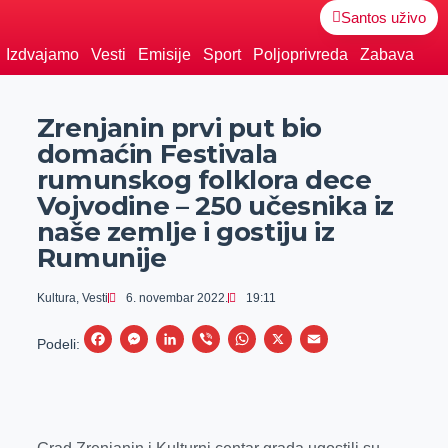
Santos uživo
Izdvajamo
Vesti
Emisije
Sport
Poljoprivreda
Zabava
Zrenjanin prvi put bio
domaćin Festivala
rumunskog folklora dece
Vojvodine – 250 učesnika iz
naše zemlje i gostiju iz
Rumunije
Kultura
,
Vesti
6. novembar 2022.
19:11
F
M
L
V
W
X
E
Podeli:
a
e
i
i
h
m
c
s
n
b
a
a
e
s
k
e
t
i