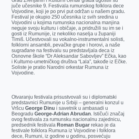
Grad Zrenjanin i Kulturni centar grada ugostili su
b
e
e
r
s
l
juče učesnike 9. Festivala rumunskog folklora dece
o
n
d
A
Vojvodine, koji je po prvi put održan u našem gradu.
Festival je okupio 250 učesnika iz svih sredina u
o
g
I
p
Vojvodini u kojima rumunska nacionalna manjina
k
e
n
p
neguje svoju kulturu i običaje, a pridružili su im se i
gosti iz Rumunije, iz nekoliko naselja u županiji
r
Timiš. Učestvovali su vokalno-instrumentalni solisti,
folklorni ansambli, pevačke grupe i horovi, a naše
sugrađane na festivalu su predstavljala deca iz
Osnovne škole “Dr Aleksandar Sabovljev” Ečka, kao
i Kulturno-umetničkog društva “Lala”, takođe iz Ečke.
Soliste je pratio Narodni orkestar Rumuna iz
Vojvodine.
Otvaranju festivala prisustvovali su i diplomatski
predstavnici Rumunije u Srbiji – generalni konzul u
Vršcu
George Dinu
i savetnik u ambasadi u
Beogradu
George-Adrian Abrudan
. Ističući značaj
ovog festivala za rumunsku nacionalnu zajednicu,
predsednik festivala
Roman Bugar
rekao je da
festivale folklora Rumuna iz Vojvodine i folklora
dece, Rumuni, iz godine u godinu, posvećuju