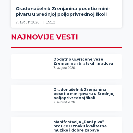
Gradonačelnik Zrenjanina posetio mini-
pivaru u Srednjoj poljoprivrednoj školi
7. avgust 2026.
15:12
NAJNOVIJE VESTI
Dodatno učvršćene veze
Zrenjanina i bratskih gradova
7. avgust 2026.
Gradonačelnik Zrenjanina
posetio mini-pivaru u Srednjoj
poljoprivrednoj školi
7. avgust 2026.
Manifestacija „Dani piva“
protiče u znaku kvalitetne
muzike i dobre zabave