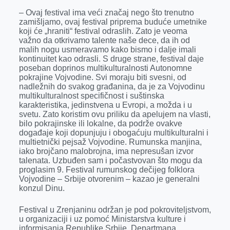
– Ovaj festival ima veći značaj nego što trenutno
zamišljamo, ovaj festival priprema buduće umetnike
koji će „hraniti“ festival odraslih. Zato je veoma
važno da otkrivamo talente naše dece, da ih od
malih nogu usmeravamo kako bismo i dalje imali
kontinuitet kao odrasli. S druge strane, festival daje
poseban doprinos multikulturalnosti Autonomne
pokrajine Vojvodine. Svi moraju biti svesni, od
nadležnih do svakog građanina, da je za Vojvodinu
multikulturalnost specifičnost i suštinska
karakteristika, jedinstvena u Evropi, a možda i u
svetu. Zato koristim ovu priliku da apelujem na vlasti,
bilo pokrajinske ili lokalne, da podrže ovakve
događaje koji dopunjuju i obogaćuju multikulturalni i
multietnički pejsaž Vojvodine. Rumunska manjina,
iako brojčano malobrojna, ima nepresušan izvor
talenata. Uzbuđen sam i počastvovan što mogu da
proglasim 9. Festival rumunskog dečijeg folklora
Vojvodine – Srbije otvorenim – kazao je generalni
konzul Dinu.
Festival u Zrenjaninu održan je pod pokroviteljstvom,
u organizaciji i uz pomoć Ministarstva kulture i
informisanja Republike Srbije, Departmana