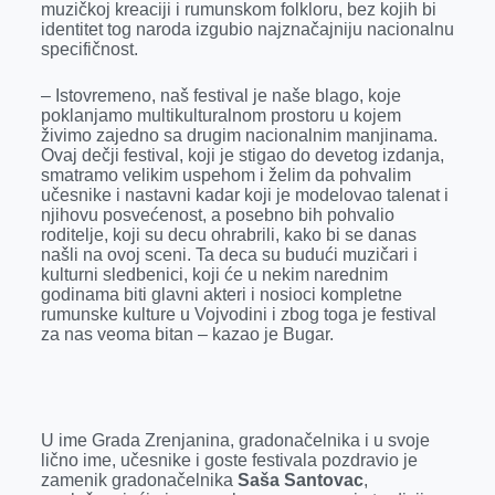
muzičkoj kreaciji i rumunskom folkloru, bez kojih bi
identitet tog naroda izgubio najznačajniju nacionalnu
specifičnost.
– Istovremeno, naš festival je naše blago, koje
poklanjamo multikulturalnom prostoru u kojem
živimo zajedno sa drugim nacionalnim manjinama.
Ovaj dečji festival, koji je stigao do devetog izdanja,
smatramo velikim uspehom i želim da pohvalim
učesnike i nastavni kadar koji je modelovao talenat i
njihovu posvećenost, a posebno bih pohvalio
roditelje, koji su decu ohrabrili, kako bi se danas
našli na ovoj sceni. Ta deca su budući muzičari i
kulturni sledbenici, koji će u nekim narednim
godinama biti glavni akteri i nosioci kompletne
rumunske kulture u Vojvodini i zbog toga je festival
za nas veoma bitan – kazao je Bugar.
U ime Grada Zrenjanina, gradonačelnika i u svoje
lično ime, učesnike i goste festivala pozdravio je
zamenik gradonačelnika
Saša Santovac
,