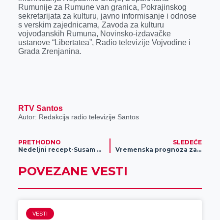
Rumunije za Rumune van granica, Pokrajinskog
sekretarijata za kulturu, javno informisanje i odnose
s verskim zajednicama, Zavoda za kulturu
vojvođanskih Rumuna, Novinsko-izdavačke
ustanove “Libertatea”, Radio televizije Vojvodine i
Grada Zrenjanina.
RTV Santos
Autor: Redakcija radio televizije Santos
PRETHODNO
SLEDEĆE
Nedeljni recept-Susam mekike
Vremenska prognoza za 7. novembar
POVEZANE VESTI
VESTI