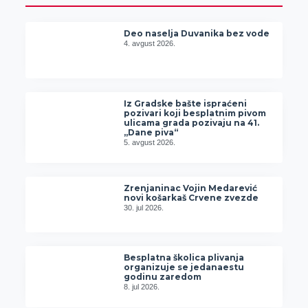
Deo naselja Duvanika bez vode
4. avgust 2026.
Iz Gradske bašte ispraćeni
pozivari koji besplatnim pivom
ulicama grada pozivaju na 41.
„Dane piva“
5. avgust 2026.
Zrenjaninac Vojin Medarević
novi košarkaš Crvene zvezde
30. jul 2026.
Besplatna školica plivanja
organizuje se jedanaestu
godinu zaredom
8. jul 2026.