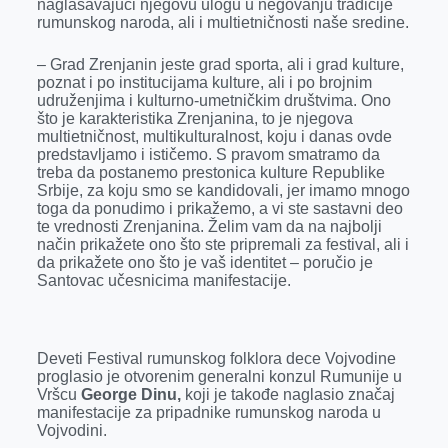
naglašavajući njegovu ulogu u negovanju tradicije
rumunskog naroda, ali i multietničnosti naše sredine.
– Grad Zrenjanin jeste grad sporta, ali i grad kulture,
poznat i po institucijama kulture, ali i po brojnim
udruženjima i kulturno-umetničkim društvima. Ono
što je karakteristika Zrenjanina, to je njegova
multietničnost, multikulturalnost, koju i danas ovde
predstavljamo i ističemo. S pravom smatramo da
treba da postanemo prestonica kulture Republike
Srbije, za koju smo se kandidovali, jer imamo mnogo
toga da ponudimo i prikažemo, a vi ste sastavni deo
te vrednosti Zrenjanina. Želim vam da na najbolji
način prikažete ono što ste pripremali za festival, ali i
da prikažete ono što je vaš identitet – poručio je
Santovac učesnicima manifestacije.
Deveti Festival rumunskog folklora dece Vojvodine
proglasio je otvorenim generalni konzul Rumunije u
Vršcu
George Dinu,
koji je takođe naglasio značaj
manifestacije za pripadnike rumunskog naroda u
Vojvodini.