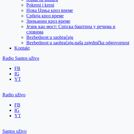
Pokreni i kreni
Нова Црња кроз време
Србија кроз време
Зрењанин кроз време
Језик као мост: Српска баштина у речима и
словима
Bezbednost u saobraćaju
Bezbednost u saobraćaju-naša zajednička odgovornost
Kontakt
Radio Santos uživo
FB
IG
YT
Radio uživo
FB
IG
YT
Santos uživo