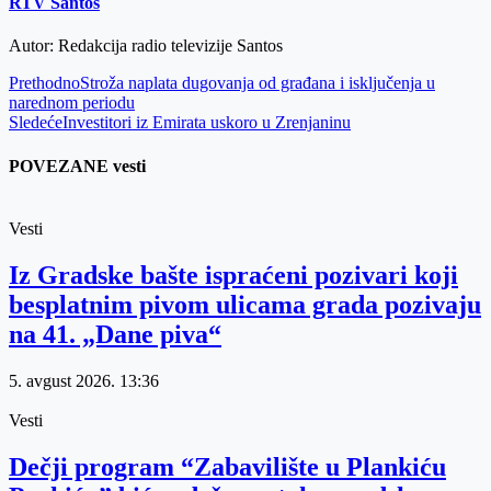
RTV Santos
Autor: Redakcija radio televizije Santos
Prethodno
Stroža naplata dugovanja od građana i isključenja u
narednom periodu
Sledeće
Investitori iz Emirata uskoro u Zrenjaninu
POVEZANE vesti
Vesti
Iz Gradske bašte ispraćeni pozivari koji
besplatnim pivom ulicama grada pozivaju
na 41. „Dane piva“
5. avgust 2026.
13:36
Vesti
Dečji program “Zabavilište u Plankiću