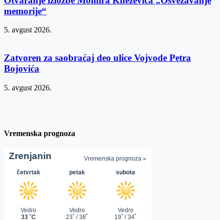
Otvaranje izložbe Momira Kneževića „Osvežavanje
memorije“
5. avgust 2026.
Zatvoren za saobraćaj deo ulice Vojvode Petra
Bojovića
5. avgust 2026.
Vremenska prognoza