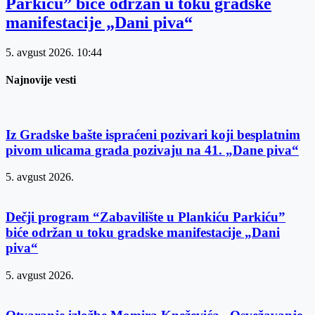
Parkiću” biće održan u toku gradske
manifestacije „Dani piva“
5. avgust 2026.
10:44
Najnovije vesti
Iz Gradske bašte ispraćeni pozivari koji besplatnim
pivom ulicama grada pozivaju na 41. „Dane piva“
5. avgust 2026.
Dečji program “Zabavilište u Plankiću Parkiću”
biće održan u toku gradske manifestacije „Dani
piva“
5. avgust 2026.