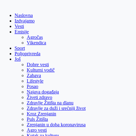
Skip
to
Naslovna
content
Izdvajamo
Vesti
Emisije
Agročas
Vikendica
Sport
Poljoprivreda
Još
Dobre vesti
Kulturni vodič
Zabava
Lifestyle
Posao
Najava događaja
Živeti zdravo
Zdravlje Žitišta na dlanu
Zdravlje za duži i srećniji život
Kroz Zrenjanin
Puls Žitišta
Zrenjanin u doba koronavirusa
Agro vesti
Kutak za kulturu