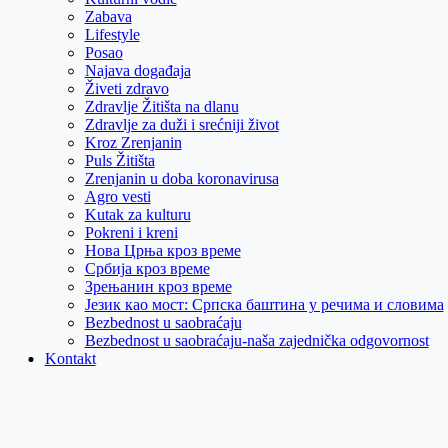
Zabava
Lifestyle
Posao
Najava događaja
Živeti zdravo
Zdravlje Žitišta na dlanu
Zdravlje za duži i srećniji život
Kroz Zrenjanin
Puls Žitišta
Zrenjanin u doba koronavirusa
Agro vesti
Kutak za kulturu
Pokreni i kreni
Нова Црња кроз време
Србија кроз време
Зрењанин кроз време
Језик као мост: Српска баштина у речима и словима
Bezbednost u saobraćaju
Bezbednost u saobraćaju-naša zajednička odgovornost
Kontakt