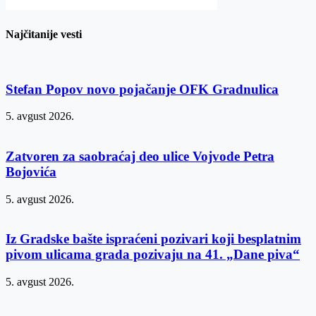
Najčitanije vesti
Stefan Popov novo pojačanje OFK Gradnulica
5. avgust 2026.
Zatvoren za saobraćaj deo ulice Vojvode Petra
Bojovića
5. avgust 2026.
Iz Gradske bašte ispraćeni pozivari koji besplatnim
pivom ulicama grada pozivaju na 41. „Dane piva“
5. avgust 2026.