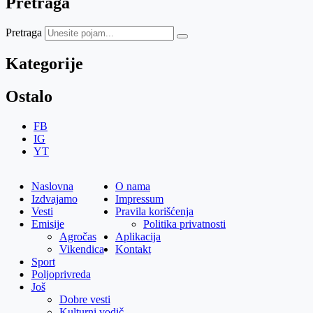
Pretraga
Pretraga
Kategorije
Ostalo
FB
IG
YT
Naslovna
O nama
Izdvajamo
Impressum
Vesti
Pravila korišćenja
Emisije
Politika privatnosti
Agročas
Aplikacija
Vikendica
Kontakt
Sport
Poljoprivreda
Još
Dobre vesti
Kulturni vodič