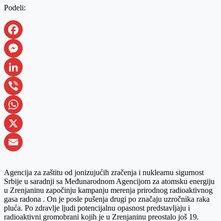
Podeli:
Facebook
Messenger
LinkedIn
Viber
WhatsApp
X
Email
Agencija za zaštitu od jonizujućih zračenja i nuklearnu sigurnost
Srbije u saradnji sa Međunarodnom Agencijom za atomsku energiju
u Zrenjaninu započinju kampanju merenja prirodnog radioaktivnog
gasa radona . On je posle pušenja drugi po značaju uzročnika raka
pluća. Po zdravlje ljudi potencijalnu opasnost predstavljaju i
radioaktivni gromobrani kojih je u Zrenjaninu preostalo još 19.