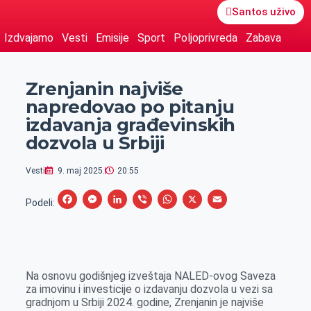
Santos uživo
Izdvajamo
Vesti
Emisije
Sport
Poljoprivreda
Zabava
Zrenjanin najviše
napredovao po pitanju
izdavanja građevinskih
dozvola u Srbiji
Vesti
9. maj 2025.
20:55
F
M
L
V
W
X
E
Podeli:
a
e
i
i
h
m
c
s
n
b
a
a
e
s
k
e
t
i
Na osnovu godišnjeg izveštaja NALED-ovog Saveza
b
e
e
r
s
l
za imovinu i investicije o izdavanju dozvola u vezi sa
o
n
d
A
gradnjom u Srbiji 2024. godine, Zrenjanin je najviše