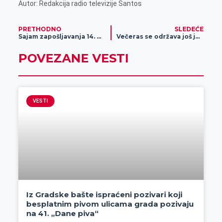
Autor: Redakcija radio televizije Santos
PRETHODNO
SLEDEĆE
Sajam zapošljavanja 14. maja u hali sportova „Zvonko Vujin“
Večeras se održava još jedan Noćni Bazar
POVEZANE VESTI
VESTI
Iz Gradske bašte ispraćeni pozivari koji
besplatnim pivom ulicama grada pozivaju
na 41. „Dane piva“