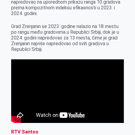
napredovao na uporednom prikazu ranga 10 gradova
o
g
I
p
prema kompozitnom indeksu efikasnosti u 2023. i
k
e
n
p
2024. godini.
r
Grad Zrenjanin se 2023. godine nalazio na 18 mestu
po rangu među gradovima u Republici Srbiji, dok je u
2024. godini napredovao za 13 mesta, čime je grad
Zrenjanin najviše napredovao od svih gradova u
Republici Srbiji.
RTV Santos