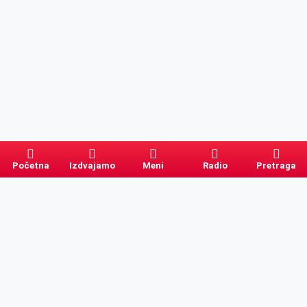
Početna
Izdvajamo
Meni
Radio
Pretraga
PRETRAGA
Kategorije