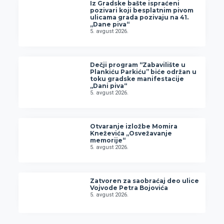
Iz Gradske bašte ispraćeni
pozivari koji besplatnim pivom
ulicama grada pozivaju na 41.
„Dane piva“
5. avgust 2026.
Dečji program “Zabavilište u
Plankiću Parkiću” biće održan u
toku gradske manifestacije
„Dani piva“
5. avgust 2026.
Otvaranje izložbe Momira
Kneževića „Osvežavanje
memorije“
5. avgust 2026.
Zatvoren za saobraćaj deo ulice
Vojvode Petra Bojovića
5. avgust 2026.