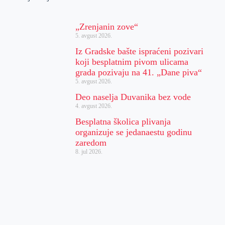
„Zrenjanin zove“
5. avgust 2026.
Iz Gradske bašte ispraćeni pozivari
koji besplatnim pivom ulicama
grada pozivaju na 41. „Dane piva“
5. avgust 2026.
Deo naselja Duvanika bez vode
4. avgust 2026.
Besplatna školica plivanja
organizuje se jedanaestu godinu
zaredom
8. jul 2026.