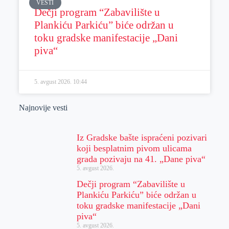
VESTI
Dečji program “Zabavilište u
Plankiću Parkiću” biće održan u
toku gradske manifestacije „Dani
piva“
5. avgust 2026.
10:44
Najnovije vesti
Iz Gradske bašte ispraćeni pozivari
koji besplatnim pivom ulicama
grada pozivaju na 41. „Dane piva“
5. avgust 2026.
Dečji program “Zabavilište u
Plankiću Parkiću” biće održan u
toku gradske manifestacije „Dani
piva“
5. avgust 2026.