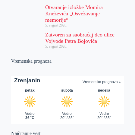
Otvaranje izložbe Momira
Kneževića „Osvežavanje
memorije“
5. avgust 2026.
Zatvoren za saobraćaj deo ulice
Vojvode Petra Bojovića
5. avgust 2026.
Vremenska prognoza
Najčitanije vesti