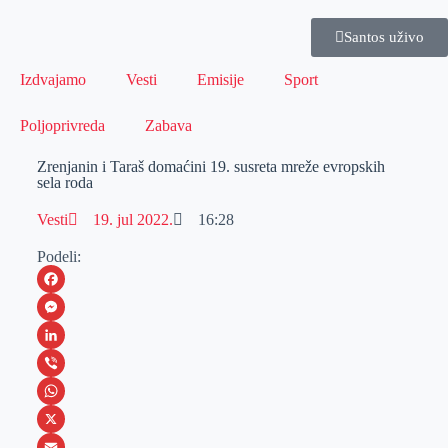
Santos uživo
Izdvajamo
Vesti
Emisije
Sport
Poljoprivreda
Zabava
Zrenjanin i Taraš domaćini 19. susreta mreže evropskih
sela roda
Vesti
19. jul 2022.
16:28
Podeli:
F
a
M
c
e
L
e
s
i
V
b
s
n
i
W
o
e
k
b
h
X