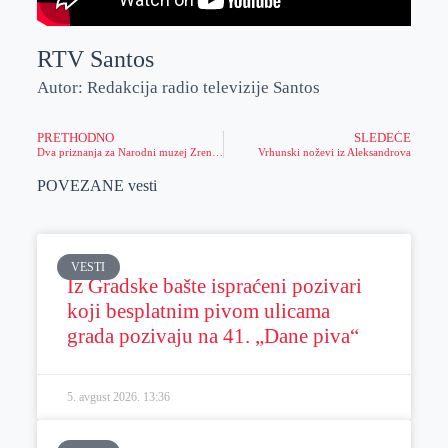
RTV Santos
Autor: Redakcija radio televizije Santos
PRETHODNO
SLEDEĆE
Dva priznanja za Narodni muzej Zrenjanin
Vrhunski noževi iz Aleksandrova
POVEZANE vesti
VESTI
Iz Gradske bašte ispraćeni pozivari
koji besplatnim pivom ulicama
grada pozivaju na 41. „Dane piva“
5. avgust 2026.
13:36