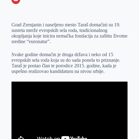
o
n
e
e
a
E
k
g
d
r
t
m
Grad Zrenjanin i naseljeno mesto Taraš domaćini su 19.
e
I
s
a
susreta mreže evropskih sela roda, tradicionalnog
r
n
A
i
okupljanja koje inicira nemačka fondacija za zaštitu životne
sredine “euronatur”.
p
l
p
Svake godine domaćin je druga država i neko od 15
evropskih sela roda koja su do sada ponela to priznanje.
Taraš je postao član te porodice 2015. godine, kada je
uspešno realizovao kandidaturu na nivou srbije.