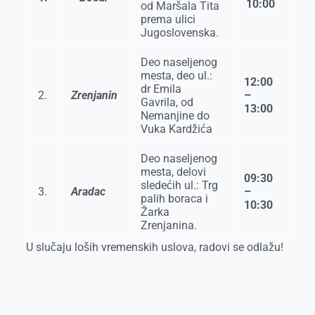
10:00
od Maršala Tita
r
prema ulici
Jugoslovenska.
Deo naseljenog
mesta, deo ul.:
12:00
dr Emila
2.
Zrenjanin
–
Gavrila, od
13:00
Nemanjine do
Vuka Kardžića
Deo naseljenog
mesta, delovi
09:30
sledećih ul.: Trg
3.
Aradac
–
palih boraca i
10:30
Žarka
Zrenjanina.
U slučaju loših vremenskih uslova, radovi se odlažu!