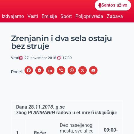
Santos uživo
Izdvajamo
Vesti
Emisije
Sport
Poljoprivreda
Zabava
Zrenjanin i dva sela ostaju
bez struje
Vesti
27. novembar 2018.
17:39
F
M
L
V
W
X
E
Podeli:
a
e
i
i
h
m
c
s
n
b
a
a
e
s
k
e
t
i
b
e
e
r
s
l
Dana 28
.11.2018.
g.se
o
n
d
A
zbog
PLANIRANIH
radova u el.mreži isklјučuju:
o
g
I
p
Deo naselјenog
k
e
n
p
09:00-
mesta, sve ulice
1.
Bočar