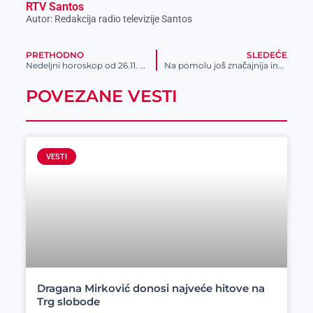
RTV Santos
Autor: Redakcija radio televizije Santos
PRETHODNO
SLEDEĆE
Nedeljni horoskop od 26.11. do 02.12.2018.godine
Na pomolu još značajnija investicija – umesto “brzog“ puta, autoput Zrenjanin-Borča u punom profilu
POVEZANE VESTI
VESTI
Dragana Mirković donosi najveće hitove na
Trg slobode