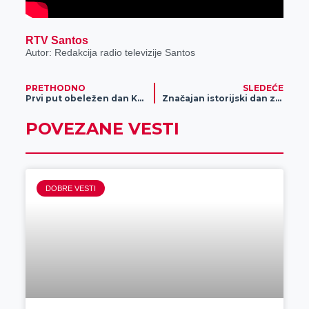
RTV Santos
Autor: Redakcija radio televizije Santos
PRETHODNO
SLEDEĆE
Prvi put obeležen dan Komande za razvoj Banatske brigade u Zrenjaninu (video)
Značajan istorijski dan za Zrenjanin
POVEZANE VESTI
DOBRE VESTI