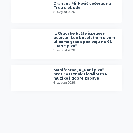
Dragana Mirković večeras na
Trgu slobode
8. avgust 2026.
Iz Gradske bašte ispraćeni
pozivari koji besplatnim pivom
ulicama grada pozivaju na 41.
„Dane piva“
5. avgust 2026.
Manifestacija „Dani piva“
protiče u znaku kvalitetne
muzike i dobre zabave
6. avgust 2026.