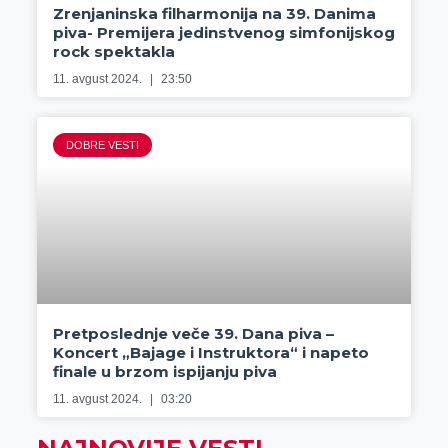
Zrenjaninska filharmonija na 39. Danima
piva- Premijera jedinstvenog simfonijskog
rock spektakla
11. avgust 2024.
23:50
DOBRE VESTI
Pretposlednje veče 39. Dana piva –
Koncert „Bajage i Instruktora“ i napeto
finale u brzom ispijanju piva
11. avgust 2024.
03:20