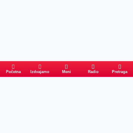
Početna
Izdvajamo
Meni
Radio
Pretraga
Pretraga
Kategorije