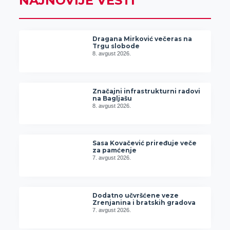
NAJNOVIJE VESTI
Dragana Mirković večeras na
Trgu slobode
8. avgust 2026.
Značajni infrastrukturni radovi
na Bagljašu
8. avgust 2026.
Sasa Kovačević priređuje veče
za pamćenje
7. avgust 2026.
Dodatno učvršćene veze
Zrenjanina i bratskih gradova
7. avgust 2026.