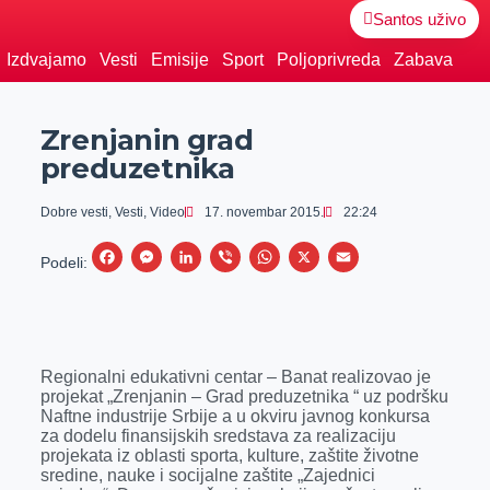
Santos uživo
Izdvajamo
Vesti
Emisije
Sport
Poljoprivreda
Zabava
Zrenjanin grad
preduzetnika
Dobre vesti
,
Vesti
,
Video
17. novembar 2015.
22:24
F
M
L
V
W
X
E
Podeli:
a
e
i
i
h
m
c
s
n
b
a
a
e
s
k
e
t
i
Regionalni edukativni centar – Banat realizovao je
b
e
e
r
s
l
projekat „Zrenjanin – Grad preduzetnika “ uz podršku
o
n
d
A
Naftne industrije Srbije a u okviru javnog konkursa
za dodelu finansijskih sredstava za realizaciju
o
g
I
p
projekata iz oblasti sporta, kulture, zaštite životne
k
e
n
p
sredine, nauke i socijalne zaštite „Zajednici