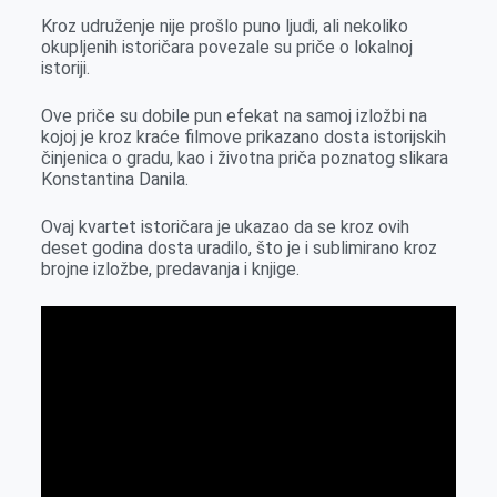
k
e
n
p
Kroz udruženje nije prošlo puno ljudi, ali nekoliko
r
okupljenih istoričara povezale su priče o lokalnoj
istoriji.
Ove priče su dobile pun efekat na samoj izložbi na
kojoj je kroz kraće filmove prikazano dosta istorijskih
činjenica o gradu, kao i životna priča poznatog slikara
Konstantina Danila.
Ovaj kvartet istoričara je ukazao da se kroz ovih
deset godina dosta uradilo, što je i sublimirano kroz
brojne izložbe, predavanja i knjige.