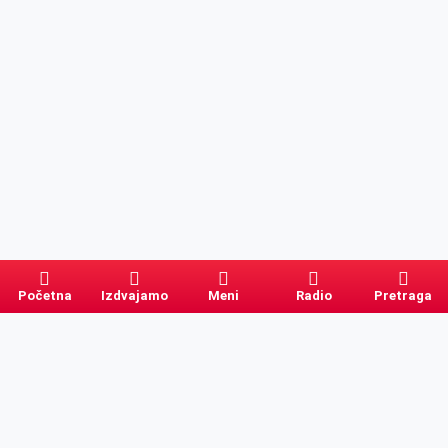
Početna
Izdvajamo
Meni
Radio
Pretraga
Pretraga
Kategorije