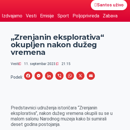
Santos uživo
Izdvajamo
Vesti
Emisije
Sport
Poljoprivreda
Zabava
„Zrenjanin eksplorativa“
okupljen nakon dužeg
vremena
Vesti
11. septembar 2023.
21:15
F
M
L
V
W
X
E
Podeli:
a
e
i
i
h
m
c
s
n
b
a
a
e
s
k
e
t
i
Predstavnici udruženja istoričara “Zrenjanin
b
e
e
r
s
l
eksplorativa”, nakon dužeg vremena okupili su se u
o
n
d
A
malom salonu Narodnog muzeja kako bi sumirali
deset godina postojanja.
o
g
I
p