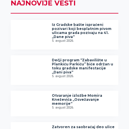
NAJNOVIJE VESTI
Iz Gradske bašte ispraćeni
pozivari koji besplatnim pivom
ulicama grada pozivaju na 41.
„Dane piva“
5. avgust 2026.
Dečji program “Zabavilište u
Plankiću Parkiću” biće održan u
toku gradske manifestacije
„Dani piva“
5. avgust 2026.
Otvaranje izložbe Momira
Kneževića „Osvežavanje
memorije“
5. avgust 2026.
Zatvoren za saobraćaj deo ulice