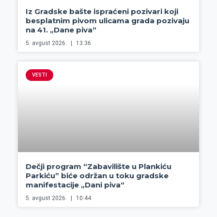
Iz Gradske bašte ispraćeni pozivari koji
besplatnim pivom ulicama grada pozivaju
na 41. „Dane piva“
5. avgust 2026.
13:36
VESTI
Dečji program “Zabavilište u Plankiću
Parkiću” biće održan u toku gradske
manifestacije „Dani piva“
5. avgust 2026.
10:44