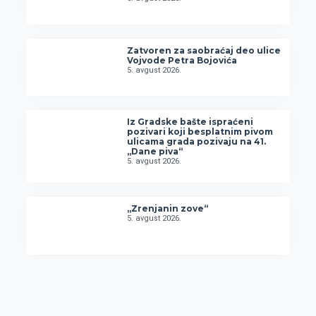
Zatvoren za saobraćaj deo ulice
Vojvode Petra Bojovića
5. avgust 2026.
Iz Gradske bašte ispraćeni
pozivari koji besplatnim pivom
ulicama grada pozivaju na 41.
„Dane piva“
5. avgust 2026.
„Zrenjanin zove“
5. avgust 2026.