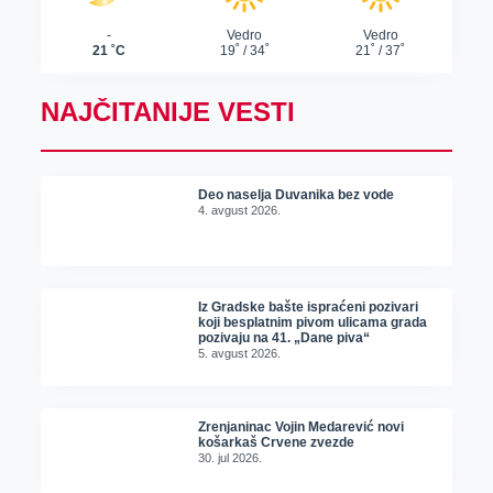
NAJČITANIJE VESTI
Deo naselja Duvanika bez vode
4. avgust 2026.
Iz Gradske bašte ispraćeni pozivari
koji besplatnim pivom ulicama grada
pozivaju na 41. „Dane piva“
5. avgust 2026.
Zrenjaninac Vojin Medarević novi
košarkaš Crvene zvezde
30. jul 2026.