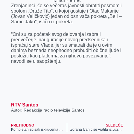
Milan Pernat
Zrenjaninci će se večeras javnosti obratiti pesmom i
spotom „Druže Tito“, u kojoj gostuje i Otac Makarije
(Jovan Veličković) jedan od osnivača pokreta „Beli –
Samo Jako“, ističu iz pokreta.
“Oni su za početak svog delovanja izabrali
predvečerje inauguracije novog predsednika i
ispraćaj stare Vlade, jer su smatrali da je u ovim
danima beznađa neophodno probuditi obične ljude i
poslužiti kao platforma za njihovo povezivanje”,
navodi se u saopštenju.
RTV Santos
Autor: Redakcija radio televizije Santos
PRETHODNO
SLEDEĆE
Kompletan spisak isključenja struje, više ulica i kompletno cela sela ostaju bez struje
Zorana Ivanić se vratila iz Južne Koreje (VIDEO)