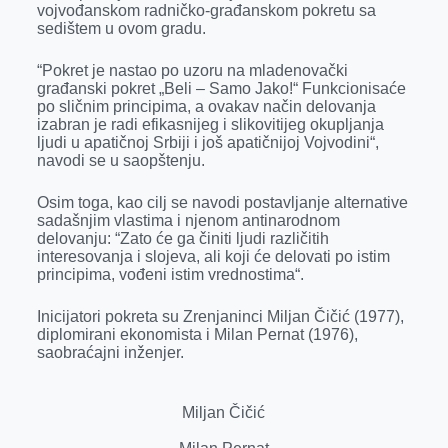
vojvođanskom radničko-građanskom pokretu sa
r
sedištem u ovom gradu.
“Pokret je nastao po uzoru na mladenovački
građanski pokret „Beli – Samo Jako!“ Funkcionisaće
po sličnim principima, a ovakav način delovanja
izabran je radi efikasnijeg i slikovitijeg okupljanja
ljudi u apatičnoj Srbiji i još apatičnijoj Vojvodini“,
navodi se u saopštenju.
Osim toga, kao cilj se navodi postavljanje alternative
sadašnjim vlastima i njenom antinarodnom
delovanju: “Zato će ga činiti ljudi različitih
interesovanja i slojeva, ali koji će delovati po istim
principima, vođeni istim vrednostima“.
Inicijatori pokreta su Zrenjaninci Miljan Čičić (1977),
diplomirani ekonomista i Milan Pernat (1976),
saobraćajni inženjer.
Miljan Čičić