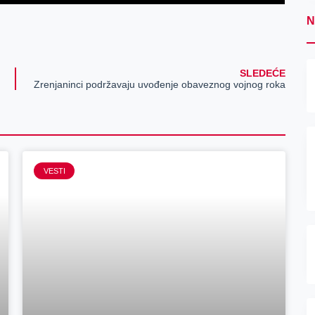
N
SLEDEĆE
Zrenjaninci podržavaju uvođenje obaveznog vojnog roka
VESTI