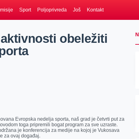
misije
Sport
Poljoprivreda
Još
Kontakt
aktivnosti obeležiti
N
porta
ovana Evropska nedelja sporta, naš grad je četvrti put za
povodom toga pripremili bogat program za sve uzraste.
držana je konferencija za medije na kojoj je Vukosava
ne za ovaj događaj.