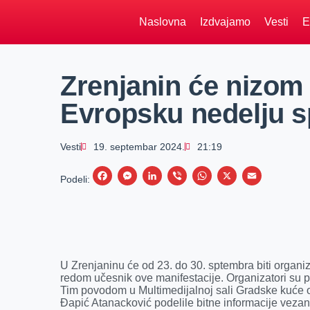
Naslovna
Izdvajamo
Vesti
E
Zrenjanin će nizom 
Evropsku nedelju s
Vesti
19. septembar 2024.
21:19
F
M
L
V
W
X
E
Podeli:
a
e
i
i
h
m
c
s
n
b
a
a
e
s
k
e
t
i
b
e
e
r
s
l
U Zrenjaninu će od 23. do 30. sptembra biti organiz
o
n
d
A
redom učesnik ove manifestacije. Organizatori su 
Tim povodom u Multimedijalnoj sali Gradske kuće o
o
g
I
p
Đapić Atanacković podelile bitne informacije veza