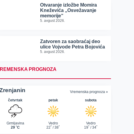
Otvaranje izložbe Momira
Kneževića „Osvežavanje
memorije“
5. avgust 2026.
Zatvoren za saobraćaj deo
ulice Vojvode Petra Bojovića
5. avgust 2026.
REMENSKA PROGNOZA