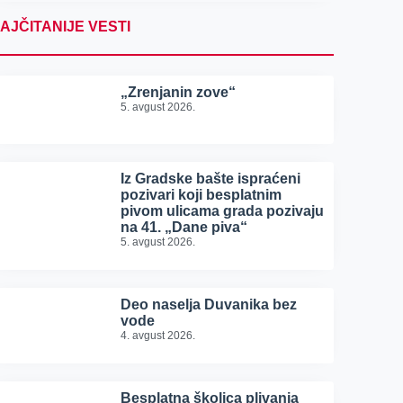
AJČITANIJE VESTI
„Zrenjanin zove“
5. avgust 2026.
Iz Gradske bašte ispraćeni
pozivari koji besplatnim
pivom ulicama grada pozivaju
na 41. „Dane piva“
5. avgust 2026.
Deo naselja Duvanika bez
vode
4. avgust 2026.
Besplatna školica plivanja