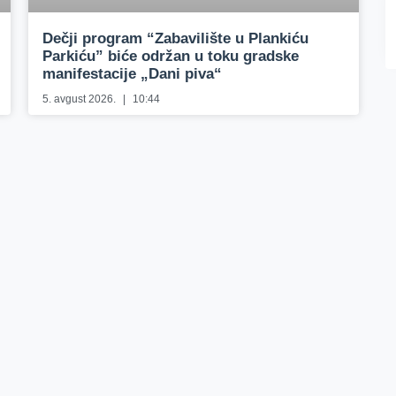
Dečji program “Zabavilište u Plankiću
Parkiću” biće održan u toku gradske
manifestacije „Dani piva“
5. avgust 2026.
10:44