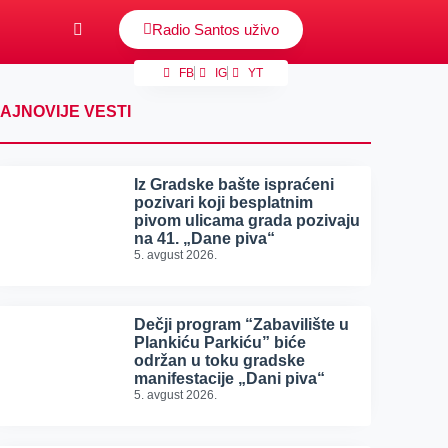
Radio Santos uživo
FB
IG
YT
AJNOVIJE VESTI
Iz Gradske bašte ispraćeni
pozivari koji besplatnim
pivom ulicama grada pozivaju
na 41. „Dane piva“
5. avgust 2026.
Dečji program “Zabavilište u
Plankiću Parkiću” biće
održan u toku gradske
manifestacije „Dani piva“
5. avgust 2026.