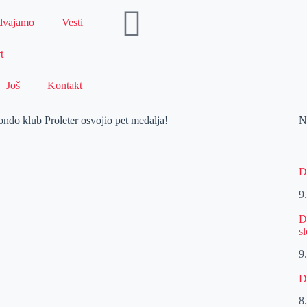
dvajamo
Vesti
t
Još
Kontakt
ndo klub Proleter osvojio pet medalja!
N
D
9
D
s
9
D
8