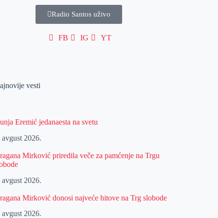
Radio Santos uživo
FB
IG
YT
ajnovije vesti
unja Eremić jedanaesta na svetu
. avgust 2026.
ragana Mirković priredila veče za pamćenje na Trgu
lobode
. avgust 2026.
ragana Mirković donosi najveće hitove na Trg slobode
. avgust 2026.