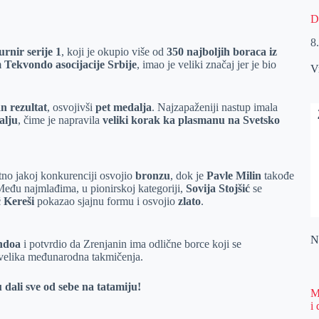
D
8
rnir serije 1
, koji je okupio više od
350 najboljih boraca iz
m
Tekvondo asocijacije Srbije
, imao je veliki značaj jer je bio
V
n rezultat
, osvojivši
pet medalja
. Najzapaženiji nastup imala
alju
, čime je napravila
veliki korak ka plasmanu na Svetsko
zetno jakoj konkurenciji osvojio
bronzu
, dok je
Pavle Milin
takođe
Među najmlađima, u pionirskoj kategoriji,
Sovija Stojšić
se
 Kereši
pokazao sjajnu formu i osvojio
zlato
.
Na
ondoa
i potvrdio da Zrenjanin ima odlične borce koji se
 velika međunarodna takmičenja.
 dali sve od sebe na tatamiju!
M
i