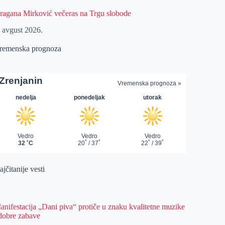
ragana Mirković večeras na Trgu slobode
. avgust 2026.
remenska prognoza
jčitanije vesti
anifestacija „Dani piva“ protiče u znaku kvalitetne muzike
 dobre zabave