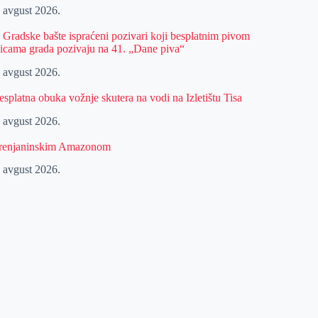
. avgust 2026.
z Gradske bašte ispraćeni pozivari koji besplatnim pivom
licama grada pozivaju na 41. „Dane piva“
. avgust 2026.
esplatna obuka vožnje skutera na vodi na Izletištu Tisa
. avgust 2026.
renjaninskim Amazonom
. avgust 2026.