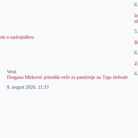
6
I
u
5
nin o razbojništvu
B
6
Z
Vesti
6
Dragana Mirković priredila veče za pamćenje na Trgu slobode
9. avgust 2026.
11:33