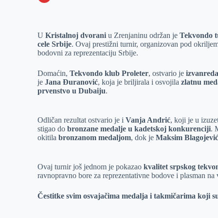
o
n
e
e
a
E
k
g
d
r
t
m
U
Kristalnoj dvorani
u Zrenjaninu održan je
Tekvondo tu
e
I
s
a
cele Srbije
. Ovaj prestižni turnir, organizovan pod okrilje
r
n
A
i
bodovni za reprezentaciju Srbije.
p
l
Domaćin,
Tekvondo klub Proleter
, ostvario je
izvanreda
p
je
Jana Đuranović
, koja je briljirala i osvojila
zlatnu med
prvenstvo u Dubaiju
.
Odličan rezultat ostvario je i
Vanja Andrić
, koji je u izu
stigao do
bronzane medalje u kadetskoj konkurenciji
. 
okitila
bronzanom medaljom
, dok je
Maksim Blagojević
Ovaj turnir još jednom je pokazao
kvalitet srpskog tekv
ravnopravno bore za reprezentativne bodove i plasman na
Čestitke svim osvajačima medalja i takmičarima koji su