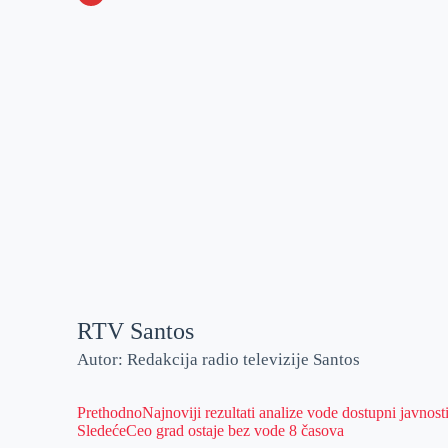
o
n
e
e
a
E
k
g
d
r
t
m
e
I
s
a
r
n
A
i
p
l
p
RTV Santos
Autor: Redakcija radio televizije Santos
Prethodno
Najnoviji rezultati analize vode dostupni javnost
Sledeće
Ceo grad ostaje bez vode 8 časova