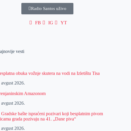
Radio Santos uživo
FB
IG
YT
ajnovije vesti
esplatna obuka vožnje skutera na vodi na Izletištu Tisa
. avgust 2026.
renjaninskim Amazonom
. avgust 2026.
z Gradske bašte ispraćeni pozivari koji besplatnim pivom
licama grada pozivaju na 41. „Dane piva“
. avgust 2026.