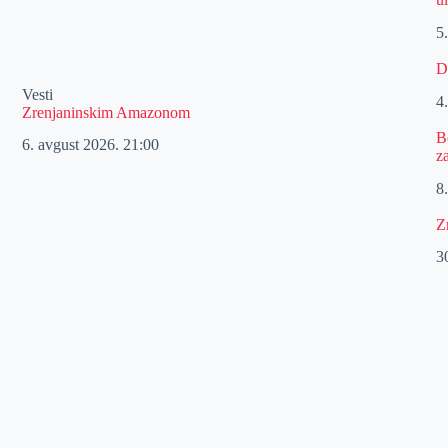
5
D
Vesti
4
Zrenjaninskim Amazonom
B
6. avgust 2026.
21:00
z
8.
Z
30