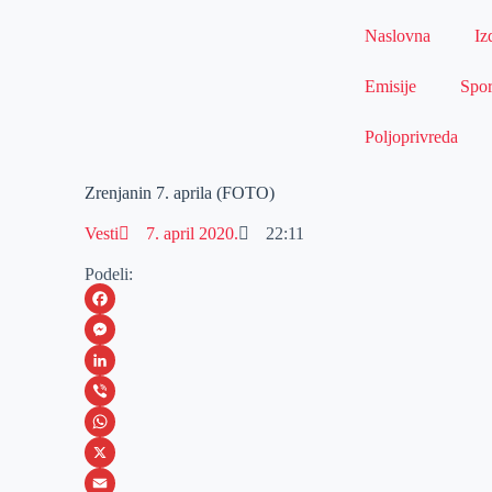
Naslovna
Iz
Emisije
Spor
Poljoprivreda
Zrenjanin 7. aprila (FOTO)
Vesti
7. april 2020.
22:11
Podeli:
F
a
M
c
e
L
e
s
i
V
b
s
n
i
W
o
e
k
b
h
X