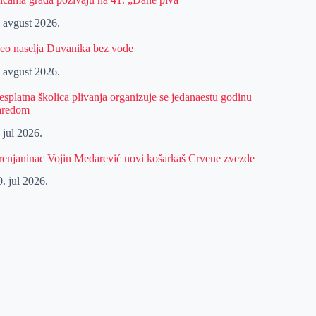
. avgust 2026.
eo naselja Duvanika bez vode
. avgust 2026.
esplatna školica plivanja organizuje se jedanaestu godinu
aredom
 jul 2026.
renjaninac Vojin Medarević novi košarkaš Crvene zvezde
. jul 2026.