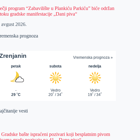
ečji program “Zabavilište u Plankiću Parkiću” biće održan
 toku gradske manifestacije „Dani piva“
. avgust 2026.
remenska prognoza
jčitanije vesti
z Gradske bašte ispraćeni pozivari koji besplatnim pivom
licama grada pozivaju na 41. „Dane piva“