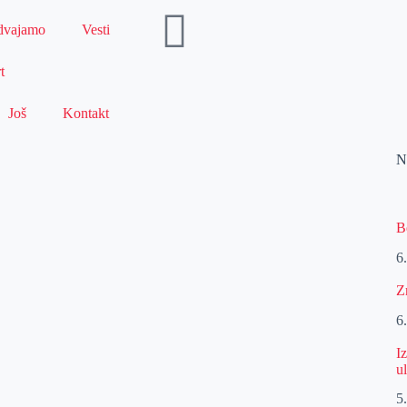
dvajamo
Vesti
t
Još
Kontakt
N
B
6
Z
6
I
u
5