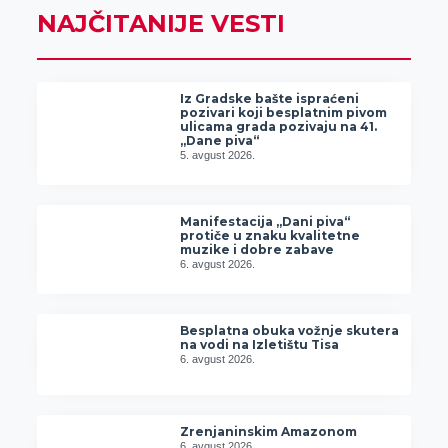
NAJČITANIJE VESTI
Iz Gradske bašte ispraćeni
pozivari koji besplatnim pivom
ulicama grada pozivaju na 41.
„Dane piva“
5. avgust 2026.
Manifestacija „Dani piva“
protiče u znaku kvalitetne
muzike i dobre zabave
6. avgust 2026.
Besplatna obuka vožnje skutera
na vodi na Izletištu Tisa
6. avgust 2026.
Zrenjaninskim Amazonom
6. avgust 2026.