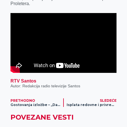
k
e
n
p
Proletera.
r
RTV Santos
Autor: Redakcija radio televizije Santos
PRETHODNO
SLEDEĆE
Gostovanja izložbe – „Dakle vi ste taj Uroš Predić“
Isplata redovne i privremene novčane naknade za jun
POVEZANE VESTI