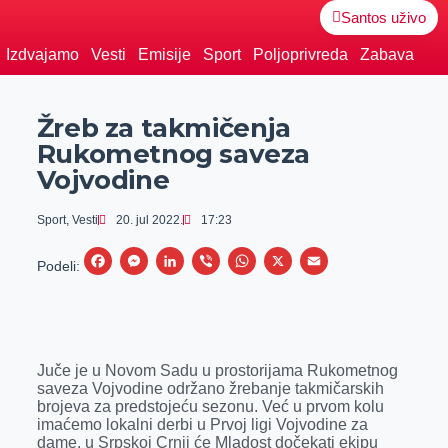
Santos uživo
Izdvajamo
Vesti
Emisije
Sport
Poljoprivreda
Zabava
Žreb za takmičenja
Rukometnog saveza
Vojvodine
Sport
,
Vesti
20. jul 2022.
17:23
F
M
L
V
W
X
E
Podeli:
a
e
i
i
h
m
c
s
n
b
a
a
e
s
k
e
t
i
Juče je u Novom Sadu u prostorijama Rukometnog
b
e
e
r
s
l
saveza Vojvodine održano žrebanje takmičarskih
o
n
d
A
brojeva za predstojeću sezonu. Već u prvom kolu
imaćemo lokalni derbi u Prvoj ligi Vojvodine za
o
g
I
p
dame, u Srpskoj Crnji će Mladost dočekati ekipu