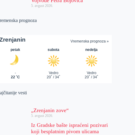
Vojvode Petra Bojovića
5. avgust 2026.
remenska prognoza
jčitanije vesti
„Zrenjanin zove“
5. avgust 2026.
Iz Gradske bašte ispraćeni pozivari
koji besplatnim pivom ulicama