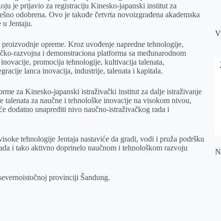
u je prijavio za registraciju Kinesko-japanski institut za
 uspešno odobrena. Ovo je takođe četvrta novoizgrađena akademska
e u Jentaju.
V
ji proizvodnje opreme. Kroz uvođenje napredne tehnologije,
aživačko-razvojna i demonstraciona platforma sa međunarodnom
novacije, promocija tehnologije, kultivacija talenata,
racije lanca inovacija, industrije, talenata i kapitala.
rme za Kinesko-japanski istraživački institut za dalje istraživanje
je talenata za naučne i tehnološke inovacije na visokom nivou,
 će dodatno unaprediti nivo naučno-istraživačkog rada i
isoke tehnologije Jentaja nastaviće da gradi, vodi i pruža podršku
 rada i tako aktivno doprinelo naučnom i tehnološkom razvoju
Na
j severnoistočnoj provinciji Šandung.