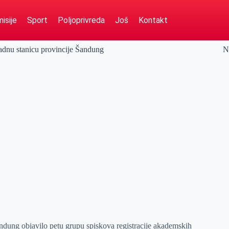
isije
Sport
Poljoprivreda
Još
Kontakt
adnu stanicu provincije Šandung
N
ndung objavilo petu grupu spiskova registracije akademskih