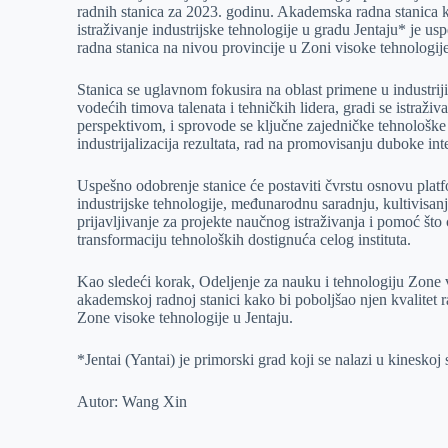
radnih stanica za 2023. godinu. Akademska radna stanica koj
r
n
A
i
istraživanje industrijske tehnologije u gradu Jentaju* je
radna stanica na nivou provincije u Zoni visoke tehnologij
p
l
p
Stanica se uglavnom fokusira na oblast primene u industri
vodećih timova talenata i tehničkih lidera, gradi se istr
perspektivom, i sprovode se ključne zajedničke tehnološke i
industrijalizacija rezultata, rad na promovisanju duboke integ
Uspešno odobrenje stanice će postaviti čvrstu osnovu platfo
industrijske tehnologije, međunarodnu saradnju, kultivisan
prijavljivanje za projekte naučnog istraživanja i pomoć što
transformaciju tehnoloških dostignuća celog instituta.
Kao sledeći korak, Odeljenje za nauku i tehnologiju Zone v
akademskoj radnoj stanici kako bi poboljšao njen kvalitet
Zone visoke tehnologije u Jentaju.
*Jentai (Yantai) je primorski grad koji se nalazi u kinesko
Autor: Wang Xin