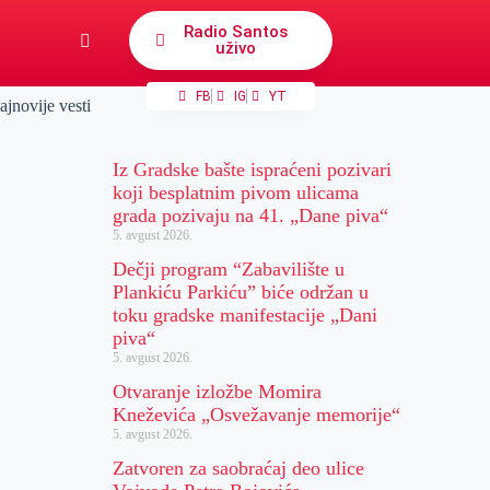
Radio Santos
uživo
FB
IG
YT
ajnovije vesti
Iz Gradske bašte ispraćeni pozivari
koji besplatnim pivom ulicama
grada pozivaju na 41. „Dane piva“
5. avgust 2026.
Dečji program “Zabavilište u
Plankiću Parkiću” biće održan u
toku gradske manifestacije „Dani
piva“
5. avgust 2026.
Otvaranje izložbe Momira
Kneževića „Osvežavanje memorije“
5. avgust 2026.
Zatvoren za saobraćaj deo ulice