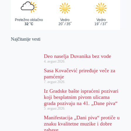
Najčitanije vesti
Deo naselja Duvanika bez vode
4. avgust 2026.
Sasa Kovačević priređuje veče za
pamćenje
7. avgust 2026.
Iz Gradske bašte ispraćeni pozivari
koji besplatnim pivom ulicama
grada pozivaju na 41. „Dane piva“
5. avgust 2026.
Manifestacija „Dani piva“ protiče u
znaku kvalitetne muzike i dobre
zabave