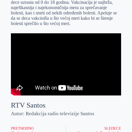
dece uzrasta od 0 do 18 godina. Vakcinacija je najbrža,
r
n
A
i
najefikasnija i najekonomičnija mera za sprečavanje
bolesti, kao i smrti od nekih određenih bolesti. Apeluje se
p
l
da se deca vakcinišu u što većoj meri kako bi se širenje
p
bolesti sprečilo u što većoj meri.
RTV Santos
Autor: Redakcija radio televizije Santos
PRETHODNO
SLEDEĆE