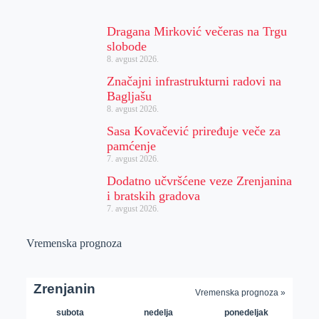
Dragana Mirković večeras na Trgu
slobode
8. avgust 2026.
Značajni infrastrukturni radovi na
Bagljašu
8. avgust 2026.
Sasa Kovačević priređuje veče za
pamćenje
7. avgust 2026.
Dodatno učvršćene veze Zrenjanina
i bratskih gradova
7. avgust 2026.
Vremenska prognoza