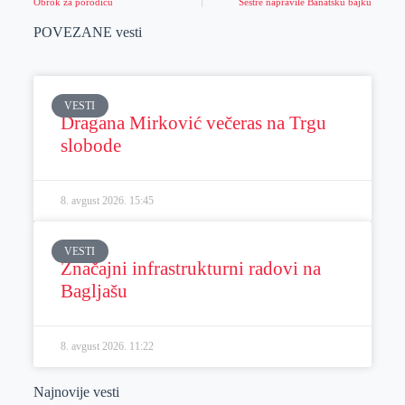
Obrok za porodicu
Sestre napravile Banatsku bajku
POVEZANE vesti
VESTI
Dragana Mirković večeras na Trgu
slobode
8. avgust 2026.
15:45
VESTI
Značajni infrastrukturni radovi na
Bagljašu
8. avgust 2026.
11:22
Najnovije vesti