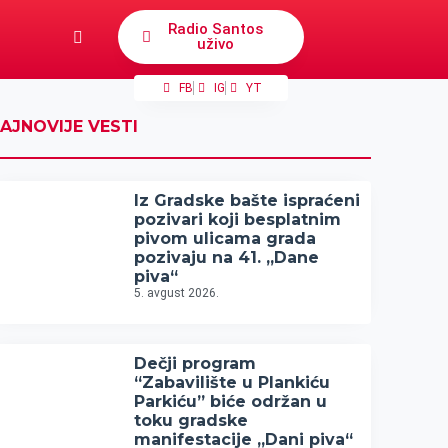
Radio Santos
uživo
FB
IG
YT
AJNOVIJE VESTI
Iz Gradske bašte ispraćeni
pozivari koji besplatnim
pivom ulicama grada
pozivaju na 41. „Dane
piva“
5. avgust 2026.
Dečji program
“Zabavilište u Plankiću
Parkiću” biće održan u
toku gradske
manifestacije „Dani piva“