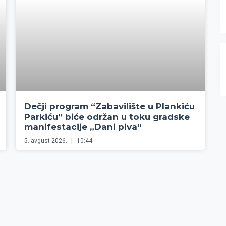
Dečji program “Zabavilište u Plankiću
Parkiću” biće održan u toku gradske
manifestacije „Dani piva“
5. avgust 2026.
10:44