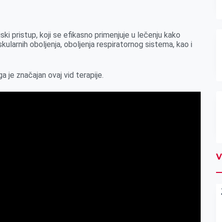
ski pristup, koji se efikasno primenjuje u lečenju kako
skularnih oboljenja, oboljenja respiratornog sistema, kao i
 je značajan ovaj vid terapije.
V