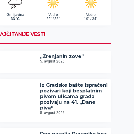
AJČITANIJE VESTI
„Zrenjanin zove“
5. avgust 2026.
Iz Gradske bašte ispraćeni
pozivari koji besplatnim
pivom ulicama grada
pozivaju na 41. „Dane
piva“
5. avgust 2026.
Deo naselja Duvanika bez