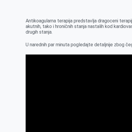
k
g
d
r
t
m
e
I
s
a
r
n
A
i
Antikoagularna terapija predstavlja dragoceni terapij
akutnih, tako i hroničnih stanja nastalih kod kardiova
p
l
drugih stanja.
p
U narednih par minuta pogledajte detaljnije zbog čega