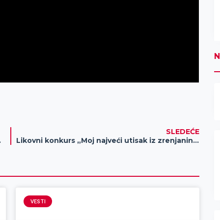
N
SLEDEĆE
koj bašti
Likovni konkurs „Moj najveći utisak iz zrenjaninskog muzeja“
VESTI