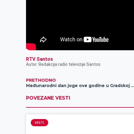
RTV Santos
Autor: Redakcija radio televizije Santos
PRETHODNO
Međunarodni dan joge ove godine u Grads
POVEZANE VESTI
VESTI