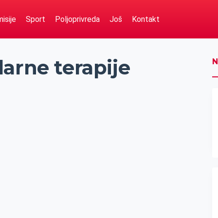
isije
Sport
Poljoprivreda
Još
Kontakt
arne terapije
N